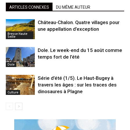
ARTICLES CONNEXES
DU MÊME AUTEUR
Château-Chalon. Quatre villages pour
une appellation d’exception
Bresse Haute
Seille
Dole. Le week-end du 15 août comme
temps fort de l’été
Dole
Série d’été (1/5). Le Haut-Bugey à
travers les âges : sur les traces des
dinosaures à Plagne
Culture