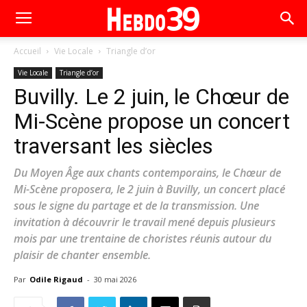
Accueil
Vie Locale
Triangle d’or
Vie Locale
Triangle d’or
Buvilly. Le 2 juin, le Chœur de
Mi-Scène propose un concert
traversant les siècles
Du Moyen Âge aux chants contemporains, le Chœur de
Mi-Scène proposera, le 2 juin à Buvilly, un concert placé
sous le signe du partage et de la transmission. Une
invitation à découvrir le travail mené depuis plusieurs
mois par une trentaine de choristes réunis autour du
plaisir de chanter ensemble.
Par
Odile Rigaud
-
30 mai 2026