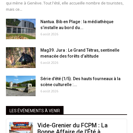
qui mène à Genève. Tout l'été, elle accueille nombre de touristes,
mais ce...
Nantua. Bib en Plage : la médiathèque
s’installe au bord du...
6 août 2026
Mag39. Jura : Le Grand Tétras, sentinelle
menacée des forêts d’altitude
6 août 2026
Série d’été (1/5). Des hauts fourneaux à la
scène culturelle :...
6 août 2026
LES ÉVÉNEMENTS À VENIR
Vide-Grenier du FCPM : La
Bonne Affaire de l’Été à