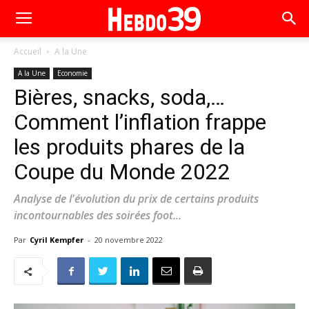
Accueil
A la Une
A la Une
Economie
Bières, snacks, soda,…
Comment l’inflation frappe
les produits phares de la
Coupe du Monde 2022
Analyse de l'évolution du prix de certains produits
incontournables des soirées foot...
Par
Cyril Kempfer
-
20 novembre 2022