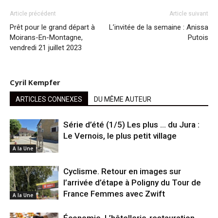
Article précédent
Article suivant
Prêt pour le grand départ à
L’invitée de la semaine : Anissa
Moirans-En-Montagne,
Putois
vendredi 21 juillet 2023
Cyril Kempfer
ARTICLES CONNEXES
DU MÊME AUTEUR
Série d’été (1/5) Les plus … du Jura :
Le Vernois, le plus petit village
A la Une
Cyclisme. Retour en images sur
l’arrivée d’étape à Poligny du Tour de
France Femmes avec Zwift
A la Une
Économie. L’hôtellerie-restauration