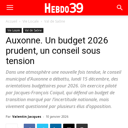
Accueil
Vie Locale
Val de Saône
Vie Locale
Val de Saône
Auxonne. Un budget 2026
prudent, un conseil sous
tension
Dans une atmosphère une nouvelle fois tendue, le conseil
municipal d’Auxonne a débattu, lundi 15 décembre, des
orientations budgétaires pour 2026. Un exercice piloté
par Jacques-François Coiquil, qui défend un budget de
transition marqué par l’incertitude nationale, mais
vivement questionné par plusieurs élus d’opposition.
Par
Valentin Jacques
-
10 janvier 2026