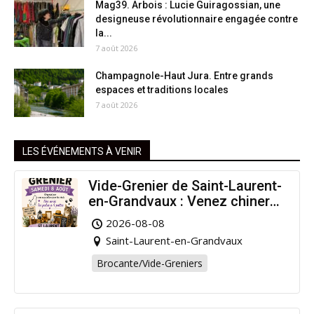
Mag39. Arbois : Lucie Guiragossian, une
designeuse révolutionnaire engagée contre
la...
7 août 2026
Champagnole-Haut Jura. Entre grands
espaces et traditions locales
7 août 2026
LES ÉVÉNEMENTS À VENIR
Vide-Grenier de Saint-Laurent-
en-Grandvaux : Venez chiner
pour la bonne cause !
2026-08-08
Saint-Laurent-en-Grandvaux
Brocante/Vide-Greniers