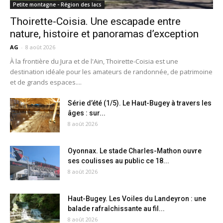
Petite montagne - Région des lacs
Thoirette-Coisia. Une escapade entre
nature, histoire et panoramas d’exception
AG
-
8 août 2026
À la frontière du Jura et de l'Ain, Thoirette-Coisia est une
destination idéale pour les amateurs de randonnée, de patrimoine
et de grands espaces....
Série d’été (1/5). Le Haut-Bugey à travers les
âges : sur...
8 août 2026
Oyonnax. Le stade Charles-Mathon ouvre
ses coulisses au public ce 18...
8 août 2026
Haut-Bugey. Les Voiles du Landeyron : une
balade rafraîchissante au fil...
8 août 2026