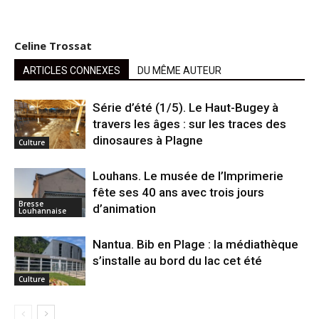
Celine Trossat
ARTICLES CONNEXES
DU MÊME AUTEUR
Série d’été (1/5). Le Haut-Bugey à
travers les âges : sur les traces des
dinosaures à Plagne
Culture
Louhans. Le musée de l’Imprimerie
fête ses 40 ans avec trois jours
Bresse
d’animation
Louhannaise
Nantua. Bib en Plage : la médiathèque
s’installe au bord du lac cet été
Culture