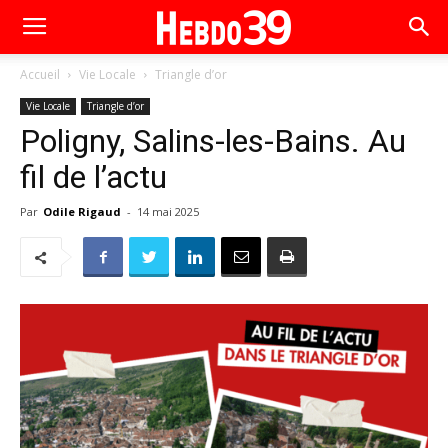
Accueil
Vie Locale
Triangle d’or
Vie Locale
Triangle d’or
Poligny, Salins-les-Bains. Au
fil de l’actu
Par
Odile Rigaud
-
14 mai 2025