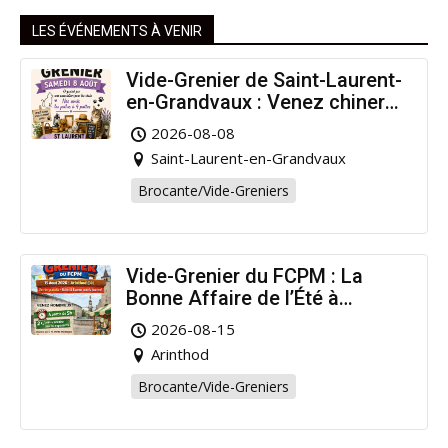
LES ÉVÉNEMENTS À VENIR
Vide-Grenier de Saint-Laurent-
en-Grandvaux : Venez chiner
pour la bonne cause !
2026-08-08
Saint-Laurent-en-Grandvaux
Brocante/Vide-Greniers
Vide-Grenier du FCPM : La
Bonne Affaire de l’Été à
Arinthod !
2026-08-15
Arinthod
Brocante/Vide-Greniers