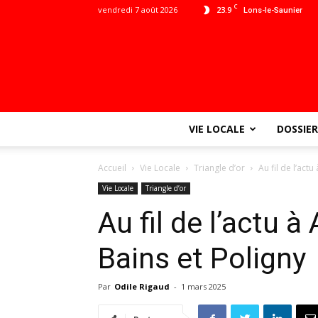
C
vendredi 7 août 2026
23.9
Lons-le-Saunier
VIE LOCALE
DOSSIER
Accueil
Vie Locale
Triangle d’or
Au fil de l’actu
Vie Locale
Triangle d’or
Au fil de l’actu à
Bains et Poligny
Par
Odile Rigaud
-
1 mars 2025