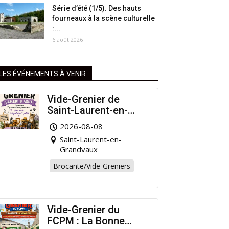
Série d’été (1/5). Des hauts
fourneaux à la scène culturelle
:...
6 août 2026
LES ÉVÉNEMENTS À VENIR
Vide-Grenier de
Saint-Laurent-en-
Grandvaux : Venez
2026-08-08
chiner pour la bonne
Saint-Laurent-en-
cause !
Grandvaux
Brocante/Vide-Greniers
Vide-Grenier du
FCPM : La Bonne