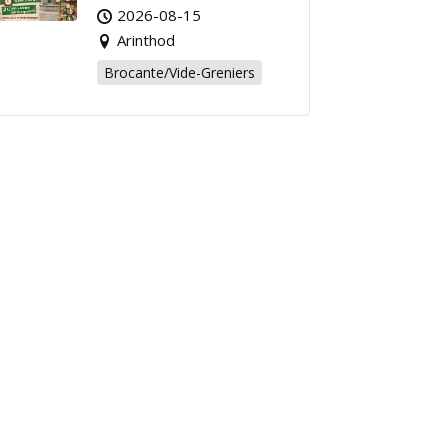
Affaire de l’Été à
2026-08-15
Arinthod !
Arinthod
Brocante/Vide-Greniers