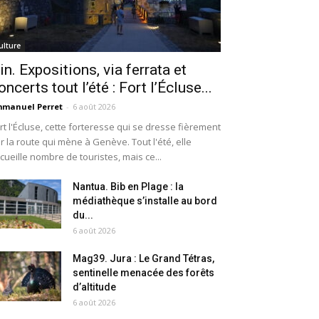
ulture
in. Expositions, via ferrata et
oncerts tout l’été : Fort l’Écluse...
manuel Perret
-
6 août 2026
rt l'Écluse, cette forteresse qui se dresse fièrement
r la route qui mène à Genève. Tout l'été, elle
cueille nombre de touristes, mais ce...
Nantua. Bib en Plage : la
médiathèque s’installe au bord
du...
6 août 2026
Mag39. Jura : Le Grand Tétras,
sentinelle menacée des forêts
d’altitude
6 août 2026