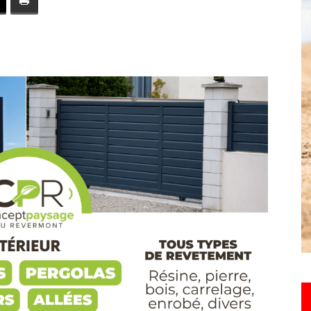
toute
l'info
locale
–