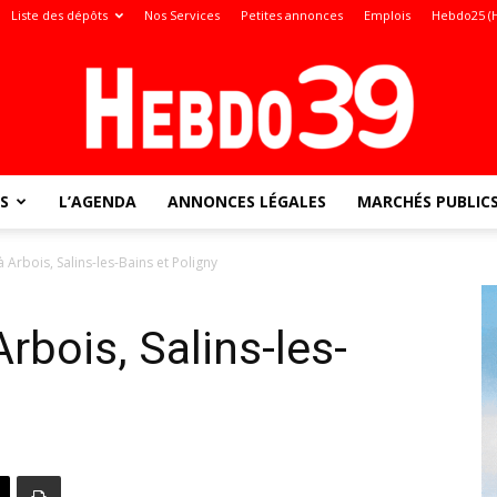
Liste des dépôts
Nos Services
Petites annonces
Emplois
Hebdo25 (
S
L’AGENDA
ANNONCES LÉGALES
MARCHÉS PUBLIC
Jura
 à Arbois, Salins-les-Bains et Poligny
 Arbois, Salins-les-
: