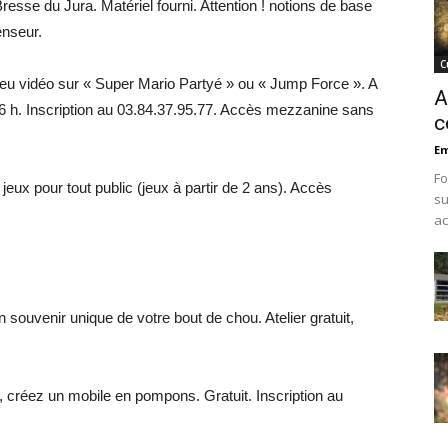
Bresse du Jura. Matériel fourni. Attention ! notions de base
enseur.
C
jeu vidéo sur « Super Mario Partyé » ou « Jump Force ». A
A
 16 h. Inscription au 03.84.37.95.77. Accès mezzanine sans
c
Em
Fo
jeux pour tout public (jeux à partir de 2 ans). Accès
su
ac
 souvenir unique de votre bout de chou. Atelier gratuit,
s, créez un mobile en pompons. Gratuit. Inscription au