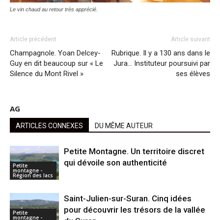
Le vin chaud au retour très apprécié.
Article précédent
Article suivant
Champagnole. Yoan Delcey-
Rubrique. Il y a 130 ans dans le
Guy en dit beaucoup sur « Le
Jura… Instituteur poursuivi par
Silence du Mont Rivel »
ses élèves
AG
ARTICLES CONNEXES
DU MÊME AUTEUR
Petite Montagne. Un territoire discret
qui dévoile son authenticité
Petite
montagne -
Région des lacs
Saint-Julien-sur-Suran. Cinq idées
pour découvrir les trésors de la vallée
Petite
montagne -