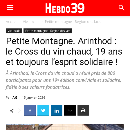
Accueil
Vie Locale
Petite montagne - Région des lacs
Vie Locale
Petite montagne - Région des lacs
Petite Montagne. Arinthod :
le Cross du vin chaud, 19 ans
et toujours l’esprit solidaire !
À Arinthod, le Cross du vin chaud a réuni près de 800
participants pour une 19ᵉ édition conviviale et solidaire,
fidèle à ses valeurs fondatrices.
Par
AG
-
15 janvier 2026