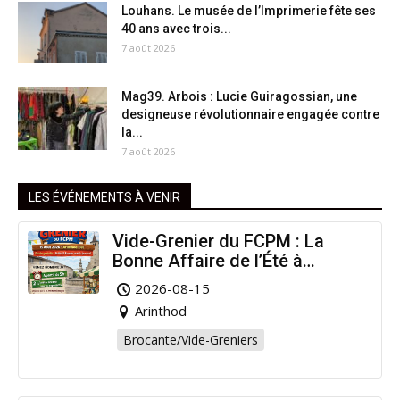
Louhans. Le musée de l’Imprimerie fête ses
40 ans avec trois...
7 août 2026
Mag39. Arbois : Lucie Guiragossian, une
designeuse révolutionnaire engagée contre
la...
7 août 2026
LES ÉVÉNEMENTS À VENIR
Vide-Grenier du FCPM : La
Bonne Affaire de l’Été à
Arinthod !
2026-08-15
Arinthod
Brocante/Vide-Greniers