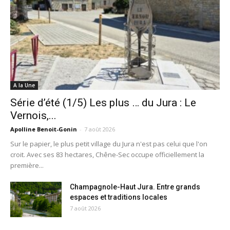
A la Une
Série d’été (1/5) Les plus … du Jura : Le
Vernois,...
Apolline Benoit-Gonin
-
7 août 2026
Sur le papier, le plus petit village du Jura n'est pas celui que l'on
croit. Avec ses 83 hectares, Chêne-Sec occupe officiellement la
première...
Champagnole-Haut Jura. Entre grands
espaces et traditions locales
7 août 2026