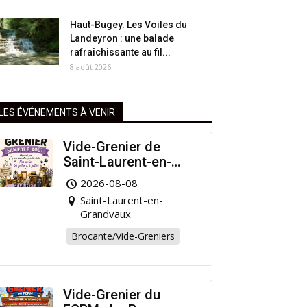
Haut-Bugey. Les Voiles du
Landeyron : une balade
rafraîchissante au fil...
8 août 2026
LES ÉVÉNEMENTS À VENIR
Vide-Grenier de
Saint-Laurent-en-
Grandvaux : Venez
2026-08-08
chiner pour la bonne
Saint-Laurent-en-
cause !
Grandvaux
Brocante/Vide-Greniers
Vide-Grenier du