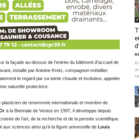
P
T
e
d
A
sur la façade au-dessus de l’entrée du bâtiment d’accueil de
À 
un
vant, installé par Antoine Kretz, compagnon métallier.
ra
iatement le regard par sa teinte chaude et évolutive, appelée
ne naturelle protectrice.
te plasticien de renommée internationale et membre de
’Or
à la Biennale de Venise en 1997, il développe depuis
oisée de l’art, de la recherche et de la pensée scientifique.
t aux sciences ainsi qu’à la figure universelle de
Louis