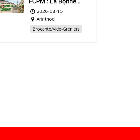
FCPM : La Bonne
Affaire de l’Été à
2026-08-15
Arinthod !
Arinthod
Brocante/Vide-Greniers