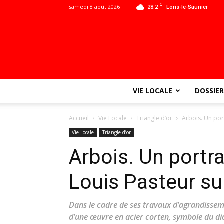
C
samedi 8 août 2026
28.2
Lons-le-Saunier
VIE LOCALE
DOSSIER
Accueil
Vie Locale
Triangle d’or
Arbois. Un por
Vie Locale
Triangle d’or
Arbois. Un portr
Louis Pasteur su
Dans le cadre de ses travaux d’agrandisseme
d’une œuvre en acier corten, symbole du dia