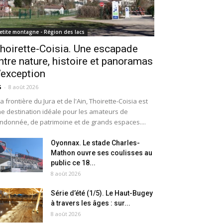
etite montagne - Région des lacs
hoirette-Coisia. Une escapade
ntre nature, histoire et panoramas
’exception
G
-
8 août 2026
la frontière du Jura et de l'Ain, Thoirette-Coisia est
e destination idéale pour les amateurs de
ndonnée, de patrimoine et de grands espaces....
Oyonnax. Le stade Charles-
Mathon ouvre ses coulisses au
public ce 18...
8 août 2026
Série d’été (1/5). Le Haut-Bugey
à travers les âges : sur...
8 août 2026