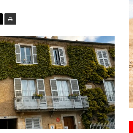
toute
l'info
locale
–