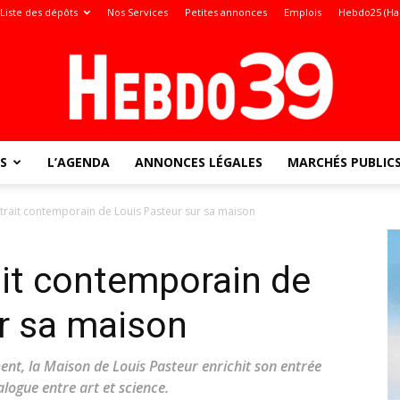
Liste des dépôts
Nos Services
Petites annonces
Emplois
Hebdo25 (Ha
S
L’AGENDA
ANNONCES LÉGALES
MARCHÉS PUBLIC
Jura
trait contemporain de Louis Pasteur sur sa maison
ait contemporain de
:
r sa maison
nt, la Maison de Louis Pasteur enrichit son entrée
logue entre art et science.