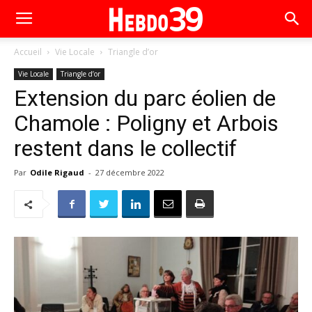
Accueil
Vie Locale
Triangle d’or
Vie Locale
Triangle d’or
Extension du parc éolien de
Chamole : Poligny et Arbois
restent dans le collectif
Par
Odile Rigaud
-
27 décembre 2022