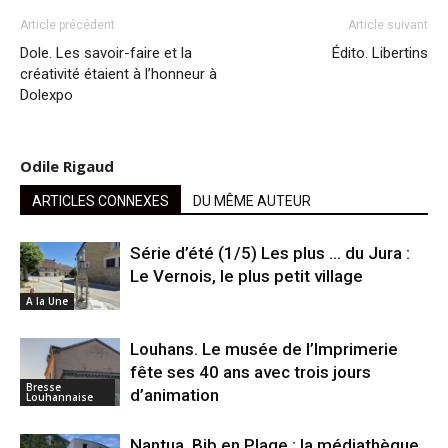
Article précédent
Article suivant
Dole. Les savoir-faire et la
Édito. Libertins
créativité étaient à l’honneur à
Dolexpo
Odile Rigaud
ARTICLES CONNEXES
DU MÊME AUTEUR
Série d’été (1/5) Les plus … du Jura :
Le Vernois, le plus petit village
A la Une
Louhans. Le musée de l’Imprimerie
fête ses 40 ans avec trois jours
Bresse
d’animation
Louhannaise
Nantua. Bib en Plage : la médiathèque