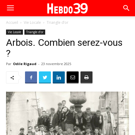
Accueil
Vie Locale
Triangle d’or
Vie Locale
Triangle d’or
Arbois. Combien serez-vous
?
Par
Odile Rigaud
-
23 novembre 2025