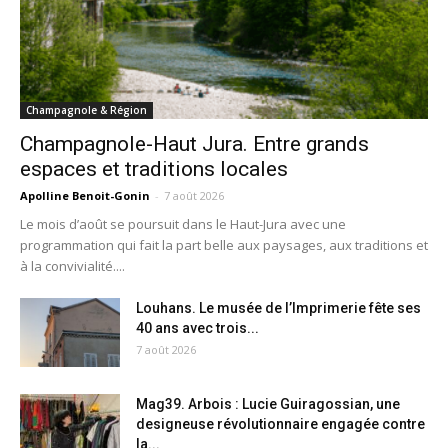
Champagnole & Région
Champagnole-Haut Jura. Entre grands
espaces et traditions locales
Apolline Benoit-Gonin
-
7 août 2026
Le mois d’août se poursuit dans le Haut-Jura avec une
programmation qui fait la part belle aux paysages, aux traditions et
à la convivialité....
Louhans. Le musée de l’Imprimerie fête ses
40 ans avec trois...
7 août 2026
Mag39. Arbois : Lucie Guiragossian, une
designeuse révolutionnaire engagée contre
la...