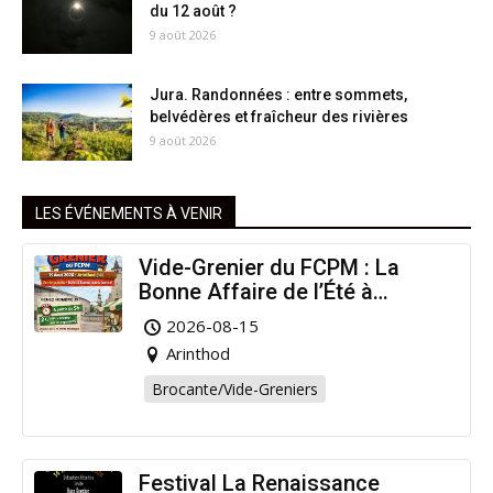
du 12 août ?
9 août 2026
Jura. Randonnées : entre sommets,
belvédères et fraîcheur des rivières
9 août 2026
LES ÉVÉNEMENTS À VENIR
Vide-Grenier du FCPM : La
Bonne Affaire de l’Été à
Arinthod !
2026-08-15
Arinthod
Brocante/Vide-Greniers
Festival La Renaissance