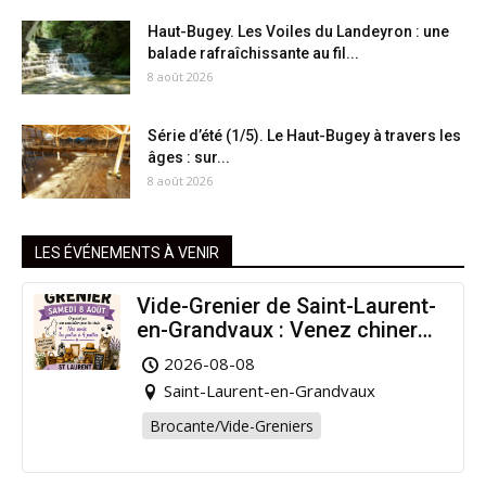
Haut-Bugey. Les Voiles du Landeyron : une
balade rafraîchissante au fil...
8 août 2026
Série d’été (1/5). Le Haut-Bugey à travers les
âges : sur...
8 août 2026
LES ÉVÉNEMENTS À VENIR
Vide-Grenier de Saint-Laurent-
en-Grandvaux : Venez chiner
pour la bonne cause !
2026-08-08
Saint-Laurent-en-Grandvaux
Brocante/Vide-Greniers