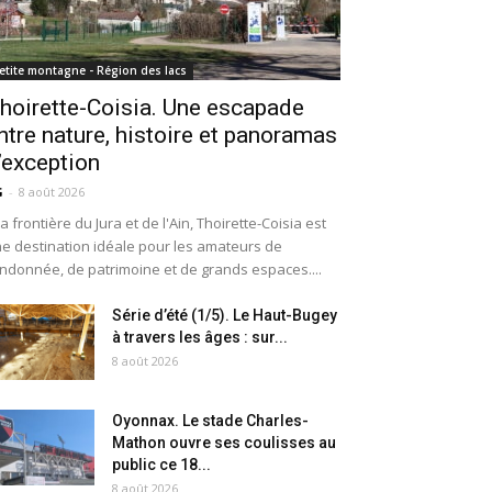
etite montagne - Région des lacs
hoirette-Coisia. Une escapade
ntre nature, histoire et panoramas
’exception
G
-
8 août 2026
la frontière du Jura et de l'Ain, Thoirette-Coisia est
e destination idéale pour les amateurs de
ndonnée, de patrimoine et de grands espaces....
Série d’été (1/5). Le Haut-Bugey
à travers les âges : sur...
8 août 2026
Oyonnax. Le stade Charles-
Mathon ouvre ses coulisses au
public ce 18...
8 août 2026