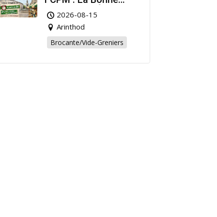
Affaire de l’Été à
2026-08-15
Arinthod !
Arinthod
Brocante/Vide-Greniers