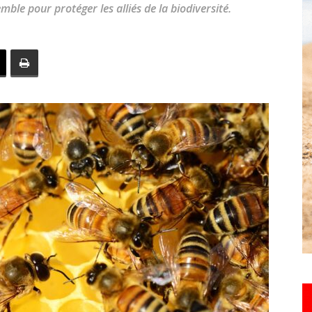
ble pour protéger les alliés de la biodiversité.
toute
l'info
locale
–