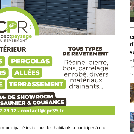
P
T
e
d
A
À 
un
ra
unicipalité invite tous les habitants à participer à une