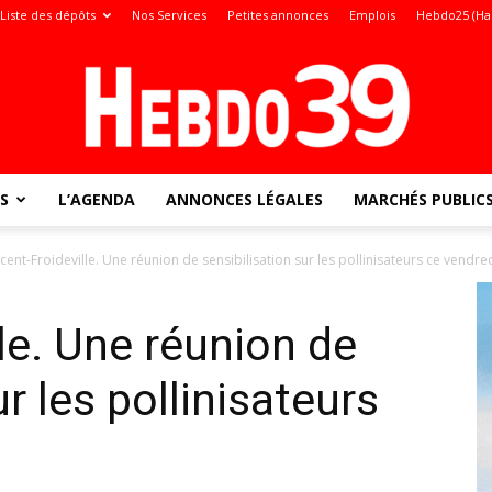
Liste des dépôts
Nos Services
Petites annonces
Emplois
Hebdo25 (Ha
S
L’AGENDA
ANNONCES LÉGALES
MARCHÉS PUBLIC
Jura
cent-Froideville. Une réunion de sensibilisation sur les pollinisateurs ce vendre
le. Une réunion de
:
ur les pollinisateurs