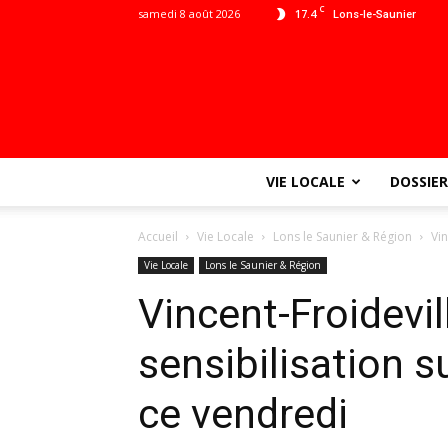
C
samedi 8 août 2026
17.4
Lons-le-Saunier
VIE LOCALE
DOSSIER
Accueil
Vie Locale
Lons le Saunier & Région
Vin
Vie Locale
Lons le Saunier & Région
Vincent-Froidevil
sensibilisation s
ce vendredi