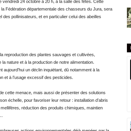
 vendredi 24 octobre à 20 h, à la salle des fêtes. Cette
 la Fédération départementale des chasseurs du Jura, sera
des pollinisateurs, et en particulier celui des abeilles
la reproduction des plantes sauvages et cultivées,
 la nature et à la production de notre alimentation.
 aujourd’hui un déclin inquiétant, dû notamment à la
tion et à l’usage excessif des pesticides.
de cette menace, mais aussi de présenter des solutions
 échelle, pour favoriser leur retour : installation d’abris
s mellifères, réduction des produits chimiques, maintien
e…
es nombreuses actions environnementales déjà menées par la