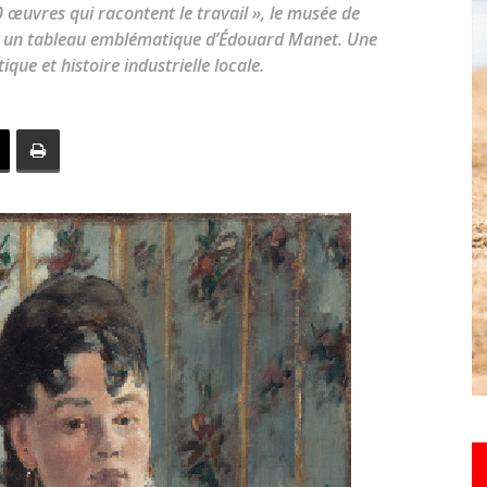
 œuvres qui racontent le travail », le musée de
toute
été un tableau emblématique d’Édouard Manet. Une
que et histoire industrielle locale.
l'info
locale
–