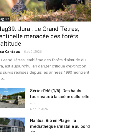
ag 39
ag39. Jura : Le Grand Tétras,
entinelle menacée des forêts
’altitude
isa Cantaux
-
6 août 2026
 Grand Tétras, emblème des forêts d’altitude du
ra, est aujourd’hui en danger critique d’extinction.
s suivis réalisés depuis les années 1990 montrent
e...
Série d’été (1/5). Des hauts
fourneaux à la scène culturelle
:...
6 août 2026
Nantua. Bib en Plage : la
médiathèque s’installe au bord