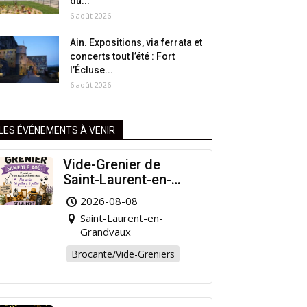
du...
6 août 2026
Ain. Expositions, via ferrata et
concerts tout l’été : Fort
l’Écluse...
6 août 2026
LES ÉVÉNEMENTS À VENIR
Vide-Grenier de
Saint-Laurent-en-
Grandvaux : Venez
2026-08-08
chiner pour la bonne
Saint-Laurent-en-
cause !
Grandvaux
Brocante/Vide-Greniers