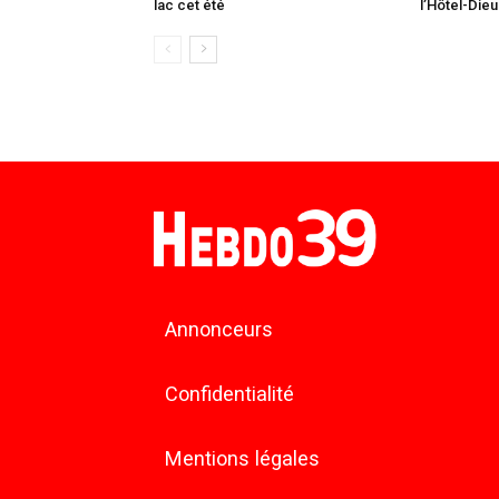
lac cet été
l’Hôtel-Dieu