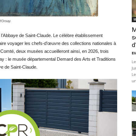
M
d'Orsay.
M
 l’Abbaye de Saint-Claude. Le célèbre établissement
s
à faire voyager les chefs-d’œuvre des collections nationales à
d
e-Comté, deux musées accueilleront ainsi, en 2026, trois
El
y : le musée départemental Demard des Arts et Traditions
Le
ye de Saint-Claude.
Ju
Le
un