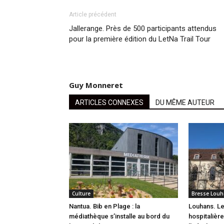
Article précédent
Jallerange. Près de 500 participants attendus
pour la première édition du LetNa Trail Tour
Guy Monneret
ARTICLES CONNEXES
DU MÊME AUTEUR
Culture
Bresse Louh
Nantua. Bib en Plage : la
Louhans. L
médiathèque s’installe au bord du
hospitalièr