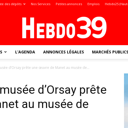
ste des dépôts
Nos Services
Petites annonces
Emplois
Hebdo25 (Haut
S
L’AGENDA
ANNONCES LÉGALES
MARCHÉS PUBLIC
Jura
musée d’Orsay prête une œuvre de Manet au musée de...
 musée d’Orsay prête
:
net au musée de