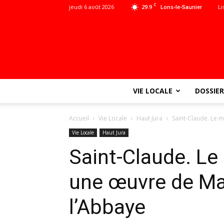
C
jeudi 6 août 2026
29.9
Li
Lons-le-Saunier
VIE LOCALE
DOSSIER
Accueil
Vie Locale
Haut Jura
Saint-Claude. Le 
Vie Locale
Haut Jura
Saint-Claude. Le
une œuvre de Ma
l’Abbaye