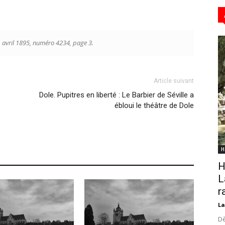
1 avril 1895, numéro 4234, page 3.
Article suivant
Dole. Pupitres en liberté : Le Barbier de Séville a
ébloui le théâtre de Dole
H
H
L
r
La
Dè