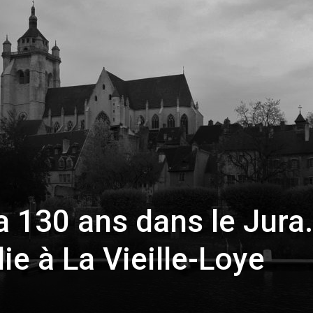
toute
l'info
locale
 a 130 ans dans le Jura
ie à La Vieille-Loye
–