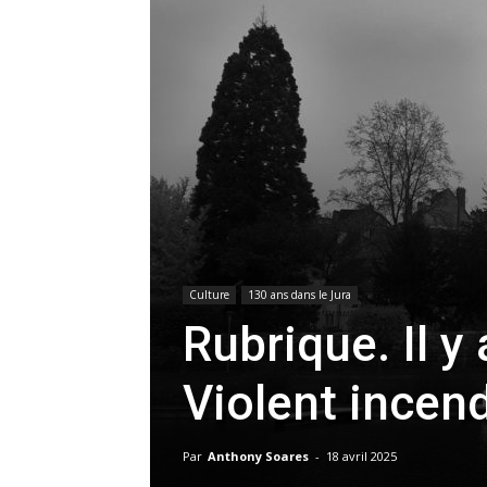
Culture
130 ans dans le Jura
Rubrique. Il y
Violent incend
Par
Anthony Soares
-
18 avril 2025