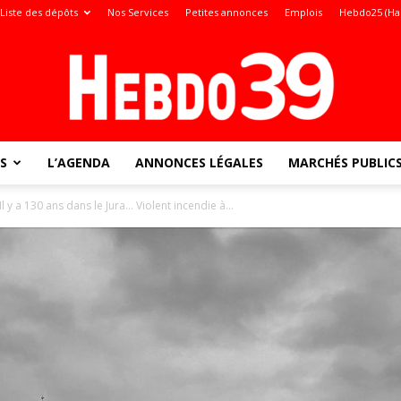
Liste des dépôts
Nos Services
Petites annonces
Emplois
Hebdo25 (Ha
S
L’AGENDA
ANNONCES LÉGALES
MARCHÉS PUBLIC
Jura
l y a 130 ans dans le Jura… Violent incendie à...
: