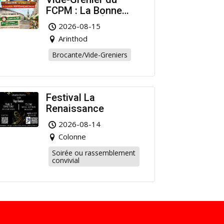
FCPM : La Bonne
Affaire de l’Été à
2026-08-15
Arinthod !
Arinthod
Brocante/Vide-Greniers
Festival La
Renaissance
2026-08-14
Colonne
Soirée ou rassemblement
convivial