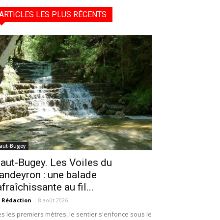
ARTICLES LES PLUS RÉCENTS
aut-Bugey
aut-Bugey. Les Voiles du
andeyron : une balade
afraîchissante au fil...
 Rédaction
-
8 août 2026
s les premiers mètres, le sentier s'enfonce sous le