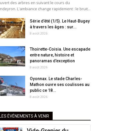
uvert des arbres en suivant le cours du
ndeyron. L'ambiance change rapidement : le bruit...
Série d’été (1/5). Le Haut-Bugey
à travers les âges : sur...
8 août 2026
Thoirette-Coisia. Une escapade
entre nature, histoire et
panoramas d’exception
8 août 2026
Oyonnax. Le stade Charles-
Mathon ouvre ses coulisses au
public ce 18...
8 août 2026
LES ÉVÉNEMENTS À VENIR
Vide-Grenier du