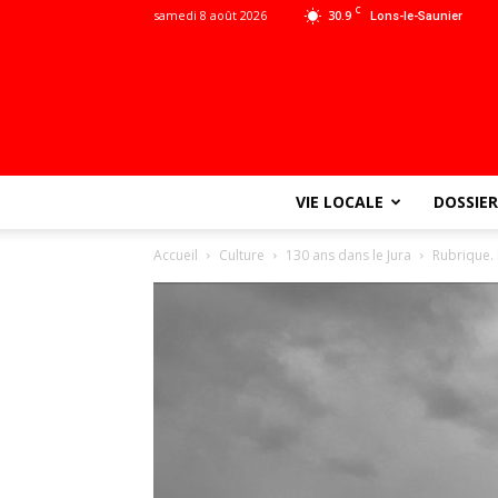
C
samedi 8 août 2026
30.9
Lons-le-Saunier
VIE LOCALE
DOSSIER
Accueil
Culture
130 ans dans le Jura
Rubrique. I