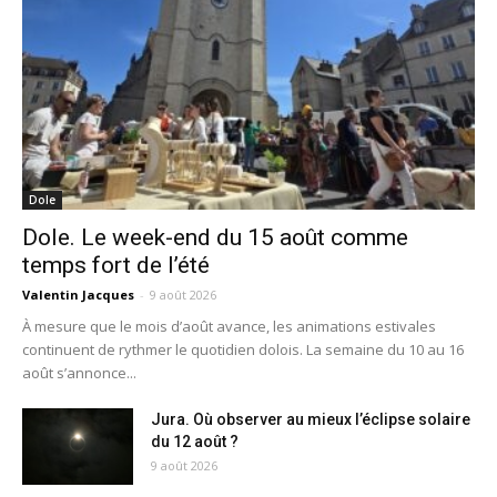
Dole
Dole. Le week-end du 15 août comme
temps fort de l’été
Valentin Jacques
-
9 août 2026
À mesure que le mois d’août avance, les animations estivales
continuent de rythmer le quotidien dolois. La semaine du 10 au 16
août s’annonce...
Jura. Où observer au mieux l’éclipse solaire
du 12 août ?
9 août 2026