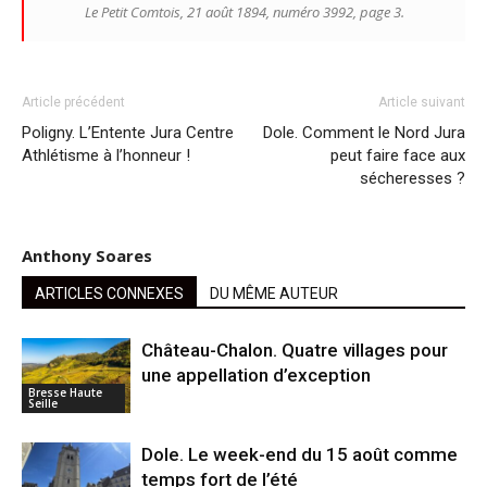
Le Petit Comtois, 21 août 1894, numéro 3992, page 3.
Article précédent
Article suivant
Poligny. L’Entente Jura Centre
Dole. Comment le Nord Jura
Athlétisme à l’honneur !
peut faire face aux
sécheresses ?
Anthony Soares
ARTICLES CONNEXES
DU MÊME AUTEUR
Château-Chalon. Quatre villages pour
une appellation d’exception
Bresse Haute
Seille
Dole. Le week-end du 15 août comme
temps fort de l’été