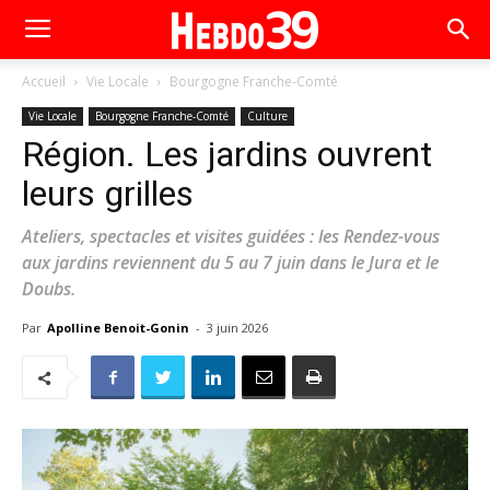
Accueil
Vie Locale
Bourgogne Franche-Comté
Vie Locale
Bourgogne Franche-Comté
Culture
Région. Les jardins ouvrent
leurs grilles
Ateliers, spectacles et visites guidées : les Rendez-vous
aux jardins reviennent du 5 au 7 juin dans le Jura et le
Doubs.
Par
Apolline Benoit-Gonin
-
3 juin 2026