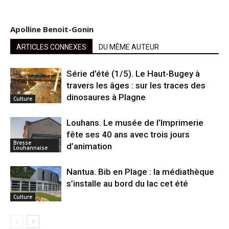
Apolline Benoit-Gonin
ARTICLES CONNEXES
DU MÊME AUTEUR
Série d’été (1/5). Le Haut-Bugey à
travers les âges : sur les traces des
dinosaures à Plagne
Culture
Louhans. Le musée de l’Imprimerie
fête ses 40 ans avec trois jours
Bresse
d’animation
Louhannaise
Nantua. Bib en Plage : la médiathèque
s’installe au bord du lac cet été
Culture