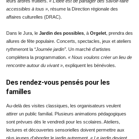
leurs arbres fruitiers.
« L’idée est de partager des savoir-faire
accessibles à tous »
, résume la Direction régionale des
affaires culturelles (DRAC).
Dans le Jura, le
Jardin des possibles
, à
Orgelet
, prendra des
allures de fête populaire. Concerts, spectacles, jeux et ateliers
rythmeront la
“Journée jardin”
. Un marché d’artistes
complétera la programmation.
« Nous voulons créer un lieu de
rencontre autour du vivant »
, expliquent les bénévoles.
Des rendez-vous pensés pour les
familles
Au-delà des visites classiques, les organisateurs veulent
attirer un public familial. Plusieurs animations pédagogiques
sont prévues dès le vendredi pour les scolaires. Ateliers,
lectures et découvertes sensorielles doivent permettre aux
plus jeunes d’aborder le jardin autrement.
« Le jardin devient