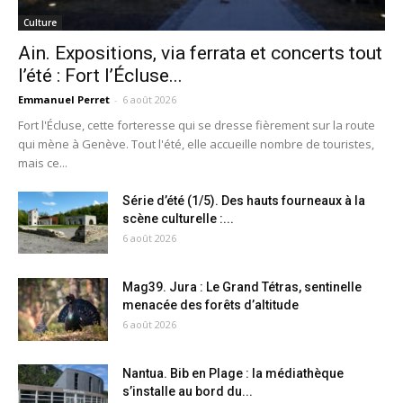
Culture
Ain. Expositions, via ferrata et concerts tout
l’été : Fort l’Écluse...
Emmanuel Perret
-
6 août 2026
Fort l'Écluse, cette forteresse qui se dresse fièrement sur la route
qui mène à Genève. Tout l'été, elle accueille nombre de touristes,
mais ce...
Série d’été (1/5). Des hauts fourneaux à la
scène culturelle :...
6 août 2026
Mag39. Jura : Le Grand Tétras, sentinelle
menacée des forêts d’altitude
6 août 2026
Nantua. Bib en Plage : la médiathèque
s’installe au bord du...