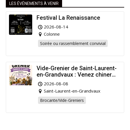
LES ÉVÉNEMENTS À VENIR
Festival La Renaissance
2026-08-14
Colonne
Soirée ou rassemblement convivial
Vide-Grenier de Saint-Laurent-
en-Grandvaux : Venez chiner
pour la bonne cause !
2026-08-08
Saint-Laurent-en-Grandvaux
Brocante/Vide-Greniers