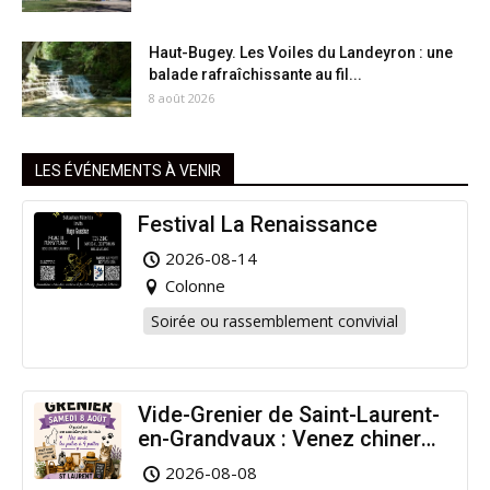
Haut-Bugey. Les Voiles du Landeyron : une
balade rafraîchissante au fil...
8 août 2026
LES ÉVÉNEMENTS À VENIR
Festival La Renaissance
2026-08-14
Colonne
Soirée ou rassemblement convivial
Vide-Grenier de Saint-Laurent-
en-Grandvaux : Venez chiner
pour la bonne cause !
2026-08-08