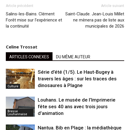
Article précédent
Article suivant
Salins-les-Bains. Clément
Saint-Claude. Jean-Louis Millet
Forêt mise sur l’expérience et
ne mènera pas de liste aux
la continuité
municipales de 2026
Celine Trossat
ARTICLES CONNEXES
DU MÊME AUTEUR
Série d’été (1/5). Le Haut-Bugey à
travers les âges : sur les traces des
dinosaures à Plagne
Culture
Louhans. Le musée de l’Imprimerie
fête ses 40 ans avec trois jours
Bresse
d’animation
Louhannaise
Nantua. Bib en Plage : la médiathèque