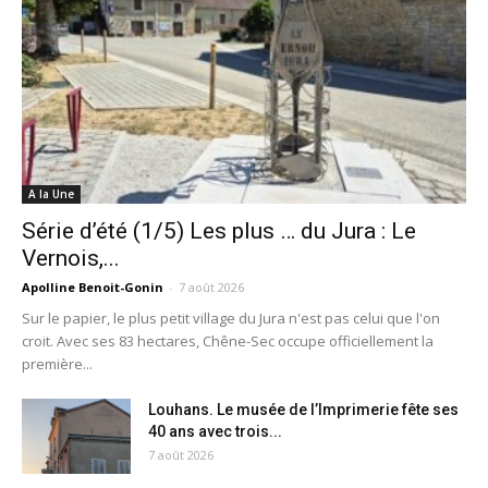
A la Une
Série d’été (1/5) Les plus … du Jura : Le
Vernois,...
Apolline Benoit-Gonin
-
7 août 2026
Sur le papier, le plus petit village du Jura n'est pas celui que l'on
croit. Avec ses 83 hectares, Chêne-Sec occupe officiellement la
première...
Louhans. Le musée de l’Imprimerie fête ses
40 ans avec trois...
7 août 2026