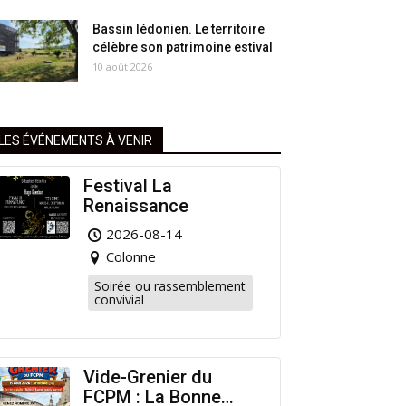
Bassin lédonien. Le territoire
célèbre son patrimoine estival
10 août 2026
LES ÉVÉNEMENTS À VENIR
Festival La
Renaissance
2026-08-14
Colonne
Soirée ou rassemblement
convivial
Vide-Grenier du
FCPM : La Bonne