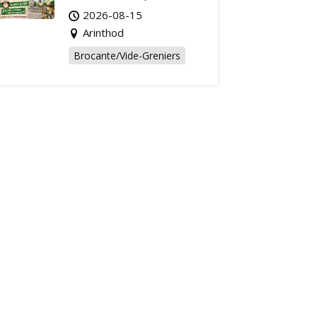
Affaire de l’Été à
2026-08-15
Arinthod !
Arinthod
Brocante/Vide-Greniers