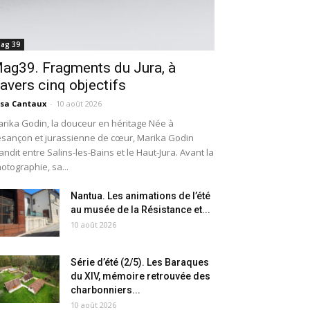
ag 39
ag39. Fragments du Jura, à
ravers cinq objectifs
isa Cantaux
-
10 août 2026
rika Godin, la douceur en héritage Née à
sançon et jurassienne de cœur, Marika Godin
andit entre Salins-les-Bains et le Haut-Jura. Avant la
otographie, sa...
Nantua. Les animations de l’été
au musée de la Résistance et...
10 août 2026
Série d’été (2/5). Les Baraques
du XIV, mémoire retrouvée des
charbonniers...
10 août 2026