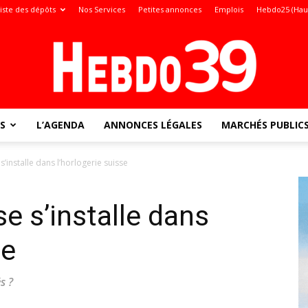
iste des dépôts
Nos Services
Petites annonces
Emplois
Hebdo25 (Hau
S
L’AGENDA
ANNONCES LÉGALES
MARCHÉS PUBLIC
Jura
 s’installe dans l’horlogerie suisse
se s’installe dans
:
se
s ?