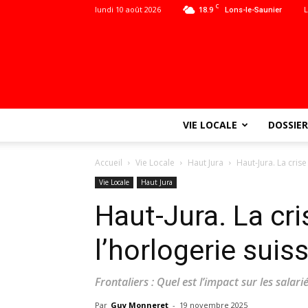
C
lundi 10 août 2026
18.9
L
Lons-le-Saunier
VIE LOCALE
DOSSIER
Accueil
Vie Locale
Haut Jura
Haut-Jura. La crise
Vie Locale
Haut Jura
Haut-Jura. La cri
l’horlogerie suis
Frontaliers : Quel est l’impact sur les salarié
Par
Guy Monneret
-
19 novembre 2025