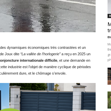
M
M
t
El
Ma
à à des dynamiques économiques très contrastées et un
Be
e de Joux dite
“La vallée de l’horlogerie”
a reçu en 2025 un
gr
ph
onjoncture internationale difficile
, et une demande en
cette industrie est l’objet de manière cyclique de périodes
iculièrement dure, et le chômage s’envole.