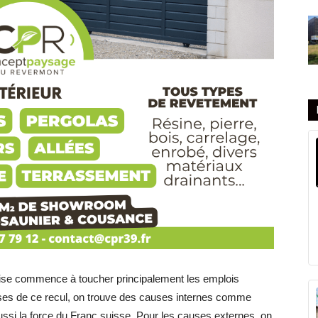
laise commence à toucher principalement les emplois
ses de ce recul, on trouve des causes internes comme
aussi la force du Franc suisse. Pour les causes externes, on