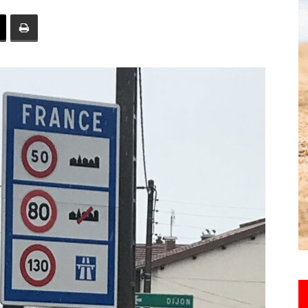
toute
l'info
locale
–