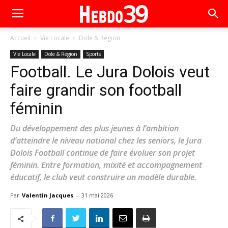
Accueil
Vie Locale
Dole & Région
Vie Locale
Dole & Région
Sports
Football. Le Jura Dolois veut
faire grandir son football
féminin
Du développement des plus jeunes à l’ambition
d’atteindre le niveau national chez les seniors, le Jura
Dolois Football continue de faire évoluer son projet
féminin. Entre formation, mixité et accompagnement
éducatif, le club veut construire un modèle durable.
Par
Valentin Jacques
-
31 mai 2026