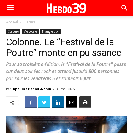
Accueil
Culture
Culture
Vie Locale
Triangle d’or
Colonne. Le “Festival de la
Poutre” monte en puissance
Pour sa troisième édition, le "Festival de la Poutre" passe
sur deux soirées rock et attend jusqu’à 800 personnes
par soir les vendredis 5 et samedis 6 juin.
Par
Apolline Benoit-Gonin
-
31 mai 2026