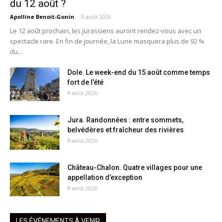
du 12 août ?
Apolline Benoit-Gonin
-
9 août 2026
Le 12 août prochain, les Jurassiens auront rendez-vous avec un
spectacle rare. En fin de journée, la Lune masquera plus de 92 %
du...
Dole. Le week-end du 15 août comme temps
fort de l’été
9 août 2026
Jura. Randonnées : entre sommets,
belvédères et fraîcheur des rivières
9 août 2026
Château-Chalon. Quatre villages pour une
appellation d’exception
9 août 2026
LES ÉVÉNEMENTS À VENIR