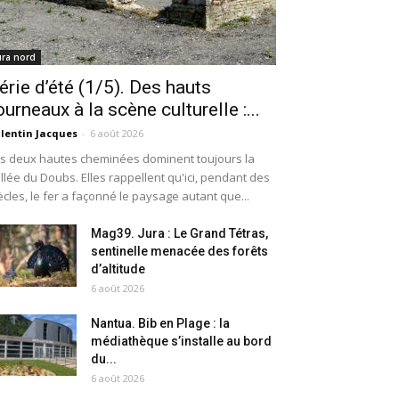
ura nord
érie d’été (1/5). Des hauts
ourneaux à la scène culturelle :...
lentin Jacques
-
6 août 2026
s deux hautes cheminées dominent toujours la
llée du Doubs. Elles rappellent qu'ici, pendant des
ècles, le fer a façonné le paysage autant que...
Mag39. Jura : Le Grand Tétras,
sentinelle menacée des forêts
d’altitude
6 août 2026
Nantua. Bib en Plage : la
médiathèque s’installe au bord
du...
6 août 2026