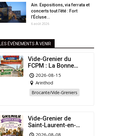
Ain. Expositions, via ferrata et
concerts tout l’été : Fort
l’Écluse...
6 août 2026
LES ÉVÉNEMENTS À VENIR
Vide-Grenier du
FCPM : La Bonne
Affaire de l’Été à
2026-08-15
Arinthod !
Arinthod
Brocante/Vide-Greniers
Vide-Grenier de
Saint-Laurent-en-
Grandvaux : Venez
2026-08-08