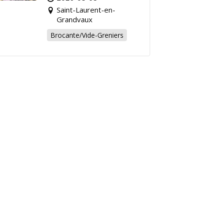
chiner pour la bonne
Saint-Laurent-en-
cause !
Grandvaux
Brocante/Vide-Greniers