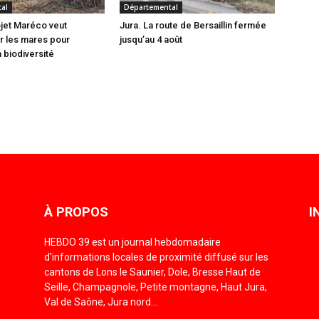
al
Départemental
ojet Maréco veut
Jura. La route de Bersaillin fermée
r les mares pour
jusqu’au 4 août
 biodiversité