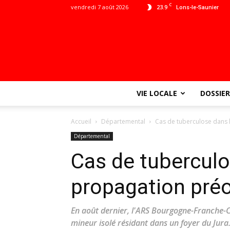
C
vendredi 7 août 2026
23.9
Lons-le-Saunier
VIE LOCALE
DOSSIER
Accueil
Départemental
Cas de tuberculose dans 
Départemental
Cas de tuberculo
propagation pré
En août dernier, l'ARS Bourgogne-Franche-C
mineur isolé résidant dans un foyer du Jur