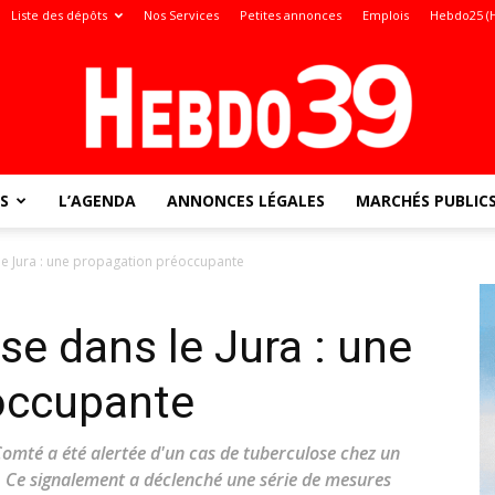
Liste des dépôts
Nos Services
Petites annonces
Emplois
Hebdo25 (
S
L’AGENDA
ANNONCES LÉGALES
MARCHÉS PUBLIC
Jura
le Jura : une propagation préoccupante
se dans le Jura : une
:
occupante
omté a été alertée d'un cas de tuberculose chez un
a. Ce signalement a déclenché une série de mesures