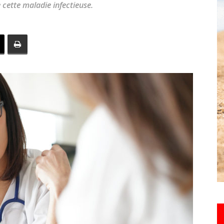
cette maladie infectieuse.
toute
l'info
locale
–