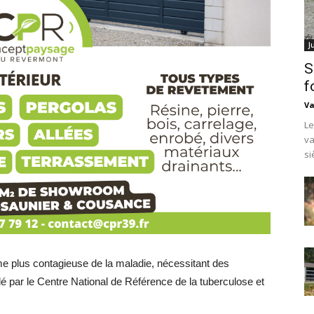
J
S
f
Va
Le
va
si
rme plus contagieuse de la maladie, nécessitant des
r le Centre National de Référence de la tuberculose et