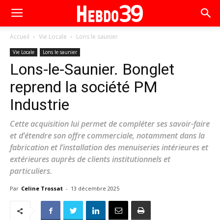
Accueil
Vie Locale
Lons le saunier
Vie Locale
Lons le saunier
Lons-le-Saunier. Bonglet
reprend la société PM
Industrie
Cette acquisition lui permet de compléter ses savoir-faire
et d’étendre son offre commerciale, notamment dans la
fabrication et l’installation des menuiseries intérieures et
extérieures auprès de clients institutionnels et
particuliers.
Par
Celine Trossat
-
13 décembre 2025