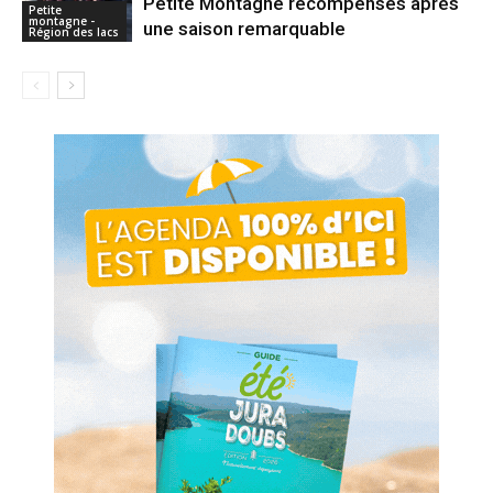
Petite Montagne récompensés après
Petite
montagne -
une saison remarquable
Région des lacs