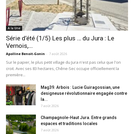
A la Une
Série d’été (1/5) Les plus … du Jura : Le
Vernois,...
Apolline Benoit-Gonin
-
7 août 2026
Sur le papier, le plus petit village du Jura n'est pas celui que l'on
croit. Avec ses 83 hectares, Chêne-Sec occupe officiellement la
première...
Mag39. Arbois : Lucie Guiragossian, une
designeuse révolutionnaire engagée contre
la...
7 août 2026
Champagnole-Haut Jura. Entre grands
espaces et traditions locales
7 août 2026