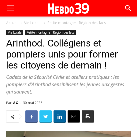
Accueil
Vie Locale
Petite montagne - Région des lacs
Vie Locale
Petite montagne - Région des lacs
Arinthod. Collégiens et
pompiers unis pour former
les citoyens de demain !
Cadets de la Sécurité Civile et ateliers pratiques : les
pompiers d’Arinthod sensibilisent les jeunes aux gestes
qui sauvent.
Par
AG
-
30 mai 2026