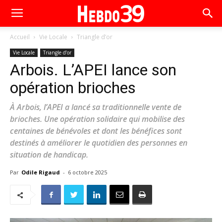
Accueil
Vie Locale
Triangle d’or
Vie Locale
Triangle d’or
Arbois. L’APEI lance son
opération brioches
À Arbois, l’APEI a lancé sa traditionnelle vente de
brioches. Une opération solidaire qui mobilise des
centaines de bénévoles et dont les bénéfices sont
destinés à améliorer le quotidien des personnes en
situation de handicap.
Par
Odile Rigaud
-
6 octobre 2025