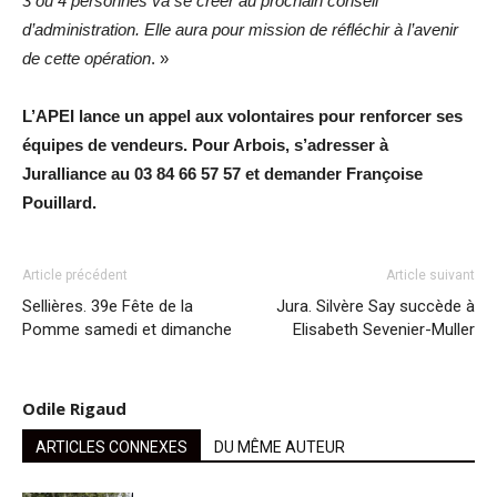
3 ou 4 personnes va se créer au prochain conseil
d’administration. Elle aura pour mission de réfléchir à l’avenir
de cette opération
. »
L’APEI lance un appel aux volontaires pour renforcer ses
équipes de vendeurs. Pour Arbois, s’adresser à
Juralliance au 03 84 66 57 57 et demander Françoise
Pouillard.
Article précédent
Article suivant
Sellières. 39e Fête de la
Jura. Silvère Say succède à
Pomme samedi et dimanche
Elisabeth Sevenier-Muller
Odile Rigaud
ARTICLES CONNEXES
DU MÊME AUTEUR