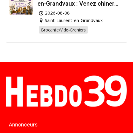
en-Grandvaux : Venez chiner
pour la bonne cause !
2026-08-08
Saint-Laurent-en-Grandvaux
Brocante/Vide-Greniers