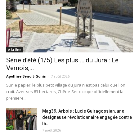
A la Une
Série d’été (1/5) Les plus … du Jura : Le
Vernois,...
Apolline Benoit-Gonin
-
7 août 2026
Sur le papier, le plus petit village du Jura n'est pas celui que l'on
croit. Avec ses 83 hectares, Chêne-Sec occupe officiellement la
première...
Mag39. Arbois : Lucie Guiragossian, une
designeuse révolutionnaire engagée contre
la...
7 août 2026