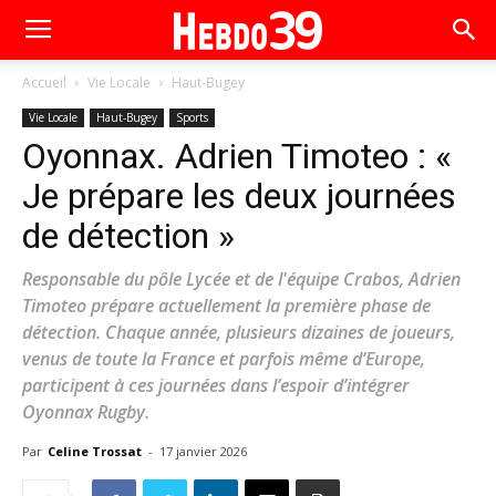
Accueil
Vie Locale
Haut-Bugey
Vie Locale
Haut-Bugey
Sports
Oyonnax. Adrien Timoteo : «
Je prépare les deux journées
de détection »
Responsable du pôle Lycée et de l'équipe Crabos, Adrien
Timoteo prépare actuellement la première phase de
détection. Chaque année, plusieurs dizaines de joueurs,
venus de toute la France et parfois même d’Europe,
participent à ces journées dans l’espoir d’intégrer
Oyonnax Rugby.
Par
Celine Trossat
-
17 janvier 2026