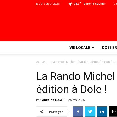
C
jeudi 6 août 2026
28.9
Li
Lons-le-Saunier
VIE LOCALE
DOSSIER
Accueil
La Rando Michel Charlier : 4ème édition à Do
La Rando Michel 
édition à Dole !
Par
Antoine LECAT
-
26 mai 2026
Partager