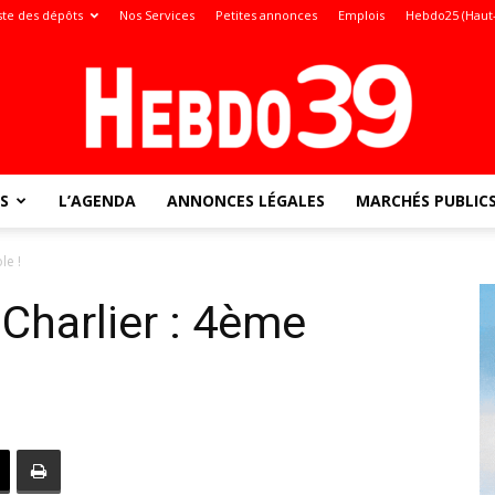
ste des dépôts
Nos Services
Petites annonces
Emplois
Hebdo25 (Haut
S
L’AGENDA
ANNONCES LÉGALES
MARCHÉS PUBLIC
Jura
le !
Charlier : 4ème
: