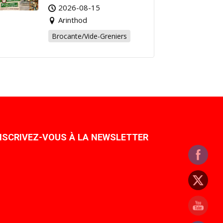
Affaire de l’Été à
2026-08-15
Arinthod !
Arinthod
Brocante/Vide-Greniers