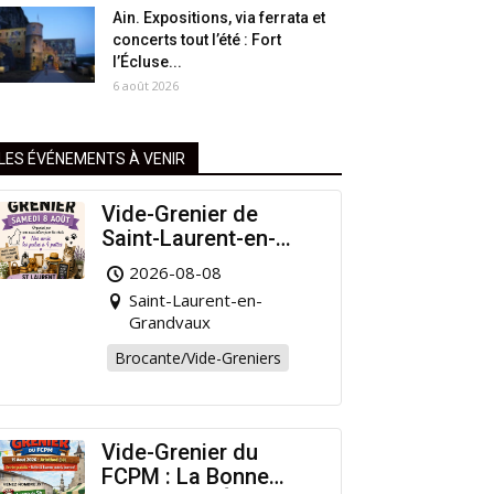
Ain. Expositions, via ferrata et
concerts tout l’été : Fort
l’Écluse...
6 août 2026
LES ÉVÉNEMENTS À VENIR
Vide-Grenier de
Saint-Laurent-en-
Grandvaux : Venez
2026-08-08
chiner pour la bonne
Saint-Laurent-en-
cause !
Grandvaux
Brocante/Vide-Greniers
Vide-Grenier du
FCPM : La Bonne