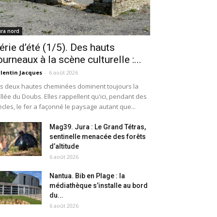
ura nord
érie d’été (1/5). Des hauts
ourneaux à la scène culturelle :...
lentin Jacques
-
6 août 2026
s deux hautes cheminées dominent toujours la
llée du Doubs. Elles rappellent qu'ici, pendant des
ècles, le fer a façonné le paysage autant que...
Mag39. Jura : Le Grand Tétras,
sentinelle menacée des forêts
d’altitude
6 août 2026
Nantua. Bib en Plage : la
médiathèque s’installe au bord
du...
6 août 2026