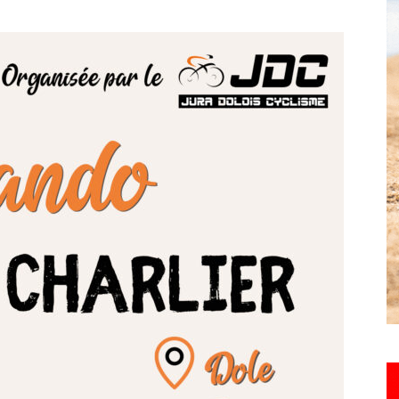
toute
l'info
locale
–