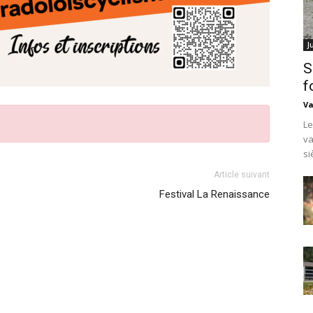
J
S
f
Va
Le
va
si
Article suivant
Festival La Renaissance