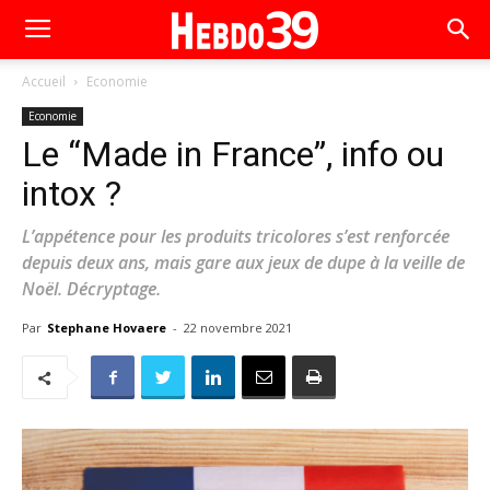
Accueil
Economie
Economie
Le “Made in France”, info ou
intox ?
L’appétence pour les produits tricolores s’est renforcée
depuis deux ans, mais gare aux jeux de dupe à la veille de
Noël. Décryptage.
Par
Stephane Hovaere
-
22 novembre 2021