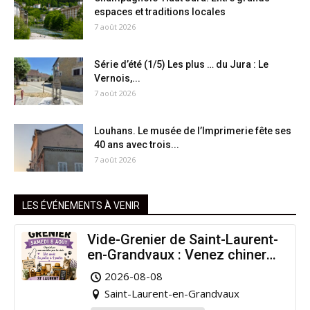
espaces et traditions locales
7 août 2026
Série d’été (1/5) Les plus … du Jura : Le
Vernois,...
7 août 2026
Louhans. Le musée de l’Imprimerie fête ses
40 ans avec trois...
7 août 2026
LES ÉVÉNEMENTS À VENIR
Vide-Grenier de Saint-Laurent-
en-Grandvaux : Venez chiner
pour la bonne cause !
2026-08-08
Saint-Laurent-en-Grandvaux