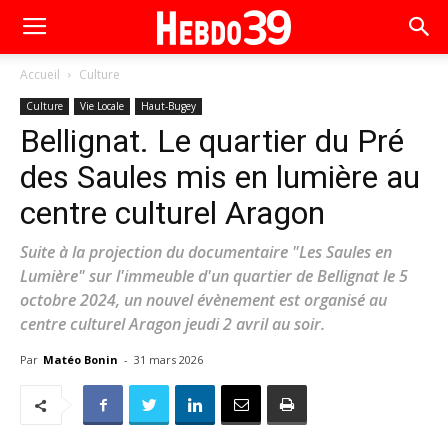
Accueil
Culture
Culture
Vie Locale
Haut-Bugey
Bellignat. Le quartier du Pré
des Saules mis en lumière au
centre culturel Aragon
Suite à la projection du documentaire "Les Saules en
Lumière" sur l'immeuble d'un quartier de Bellignat le 5
octobre 2024, un nouvel évènement est organisé au
centre culturel Aragon jeudi 2 avril au soir.
Par
Matéo Bonin
-
31 mars 2026