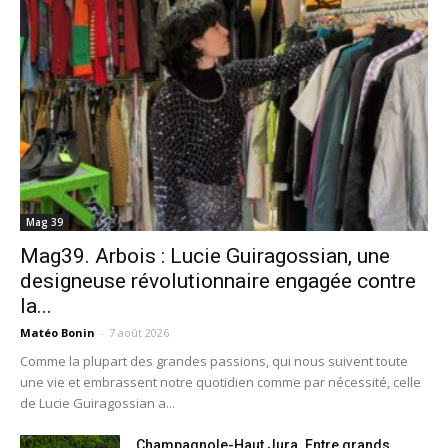
Mag 39
Mag39. Arbois : Lucie Guiragossian, une
designeuse révolutionnaire engagée contre
la...
Matéo Bonin
-
7 août 2026
Comme la plupart des grandes passions, qui nous suivent toute
une vie et embrassent notre quotidien comme par nécessité, celle
de Lucie Guiragossian a...
Champagnole-Haut Jura. Entre grands