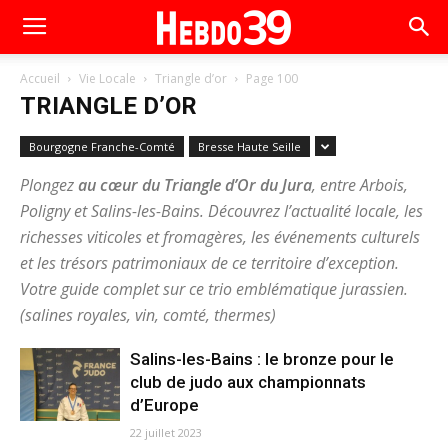
Accueil
Vie Locale
Triangle d’or
Page 100
TRIANGLE D’OR
Bourgogne Franche-Comté
Bresse Haute Seille
Plongez
au cœur du Triangle d’Or du Jura
, entre Arbois,
Poligny et Salins-les-Bains. Découvrez l’actualité locale, les
richesses viticoles et fromagères, les événements culturels
et les trésors patrimoniaux de ce territoire d’exception.
Votre guide complet sur ce trio emblématique jurassien.
(salines royales, vin, comté, thermes)
Salins-les-Bains : le bronze pour le
club de judo aux championnats
d’Europe
22 juillet 2023