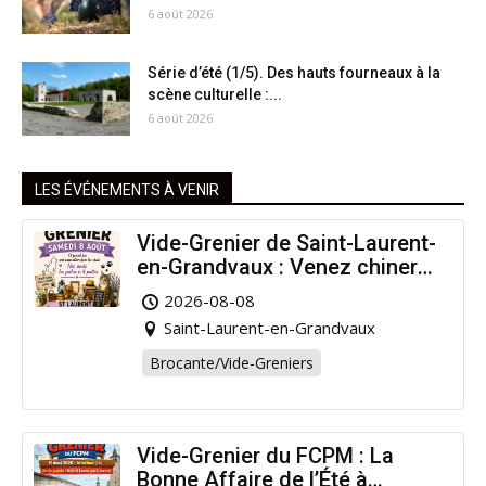
6 août 2026
Série d’été (1/5). Des hauts fourneaux à la
scène culturelle :...
6 août 2026
LES ÉVÉNEMENTS À VENIR
Vide-Grenier de Saint-Laurent-
en-Grandvaux : Venez chiner
pour la bonne cause !
2026-08-08
Saint-Laurent-en-Grandvaux
Brocante/Vide-Greniers
Vide-Grenier du FCPM : La
Bonne Affaire de l’Été à