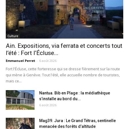
Culture
Ain. Expositions, via ferrata et concerts tout
l’été : Fort l’Écluse...
Emmanuel Perret
-
6 août 2026
Fort l'Écluse, cette forteresse qui se dresse fièrement sur la route
qui mène à Genève. Tout l'été, elle accueille nombre de touristes,
mais ce...
Nantua. Bib en Plage : la médiathèque
s’installe au bord du...
6 août 2026
Mag39. Jura : Le Grand Tétras, sentinelle
menacée des forêts d’altitude