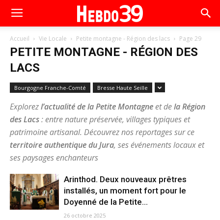
Accueil
Vie Locale
Petite montagne - Région des lacs
Page 29
PETITE MONTAGNE - RÉGION DES
LACS
Bourgogne Franche-Comté
Bresse Haute Seille
Explorez
l’actualité de la Petite Montagne
et de
la Région
des Lacs
: entre nature préservée, villages typiques et
patrimoine artisanal. Découvrez nos reportages sur ce
territoire authentique du Jura
, ses événements locaux et
ses paysages enchanteurs
Arinthod. Deux nouveaux prêtres
installés, un moment fort pour le
Doyenné de la Petite...
26 octobre 2025