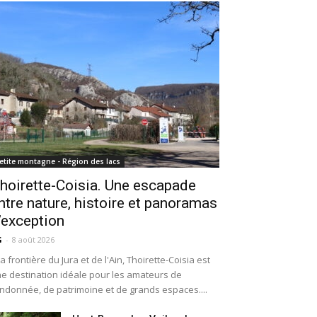
etite montagne - Région des lacs
hoirette-Coisia. Une escapade
ntre nature, histoire et panoramas
’exception
G
-
8 août 2026
la frontière du Jura et de l'Ain, Thoirette-Coisia est
e destination idéale pour les amateurs de
ndonnée, de patrimoine et de grands espaces....