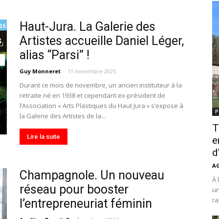
Haut-Jura. La Galerie des
Artistes accueille Daniel Léger,
alias “Parsi” !
Guy Monneret
-
11 novembre 2025
Durant ce mois de novembre, un ancien instituteur à la
retraite né en 1938 et cependant ex-président de
l’Association « Arts Plastiques du Haut Jura » s’expose à
P
la Galerie des Artistes de la...
T
Lire la suite
e
d
A
Champagnole. Un nouveau
À 
réseau pour booster
un
ra
l’entrepreneuriat féminin