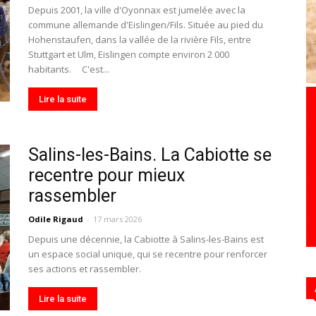
Depuis 2001, la ville d'Oyonnax est jumelée avec la
commune allemande d'Eislingen/Fils. Située au pied du
Hohenstaufen, dans la vallée de la rivière Fils, entre
Stuttgart et Ulm, Eislingen compte environ 2 000
Hebdo39
habitants. C'est...
Lire la suite
Salins-les-Bains. La Cabiotte se
recentre pour mieux
rassembler
Odile Rigaud
-
17 mars 2026
Depuis une décennie, la Cabiotte à Salins-les-Bains est
un espace social unique, qui se recentre pour renforcer
ses actions et rassembler.
Lire la suite