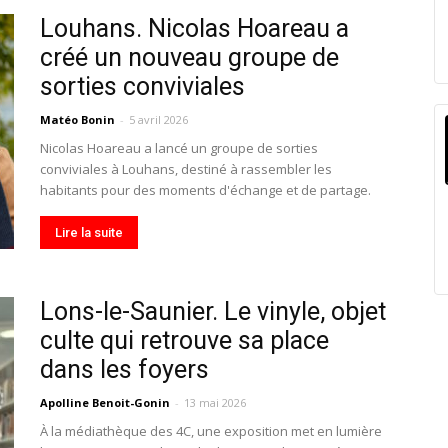
Louhans. Nicolas Hoareau a
créé un nouveau groupe de
sorties conviviales
Matéo Bonin
-
5 avril 2026
Nicolas Hoareau a lancé un groupe de sorties
conviviales à Louhans, destiné à rassembler les
habitants pour des moments d'échange et de partage.
Lire la suite
Lons-le-Saunier. Le vinyle, objet
culte qui retrouve sa place
dans les foyers
Apolline Benoit-Gonin
-
13 mai 2026
À la médiathèque des 4C, une exposition met en lumière