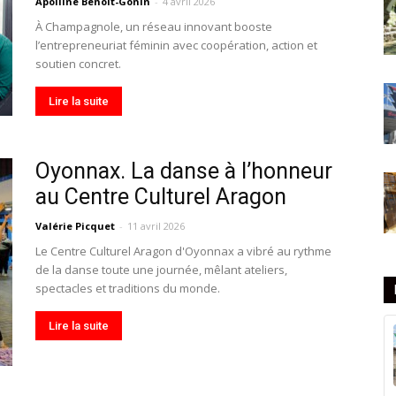
Apolline Benoit-Gonin
-
4 avril 2026
À Champagnole, un réseau innovant booste
l’entrepreneuriat féminin avec coopération, action et
soutien concret.
Lire la suite
Oyonnax. La danse à l’honneur
au Centre Culturel Aragon
Valérie Picquet
-
11 avril 2026
Le Centre Culturel Aragon d'Oyonnax a vibré au rythme
de la danse toute une journée, mêlant ateliers,
spectacles et traditions du monde.
Lire la suite