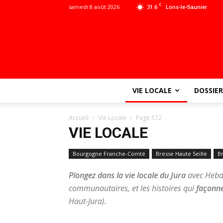
C
samedi 8 août 2026
31.6
Lons-le-Saunier
VIE LOCALE
DOSSIER
Accueil
Vie Locale
Page 572
VIE LOCALE
Bourgogne Franche-Comté
Bresse Haute Seille
B
Plongez dans la vie locale du Jura
avec Hebdo
communautaires, et les histoires qui
façonne
Haut-Jura).