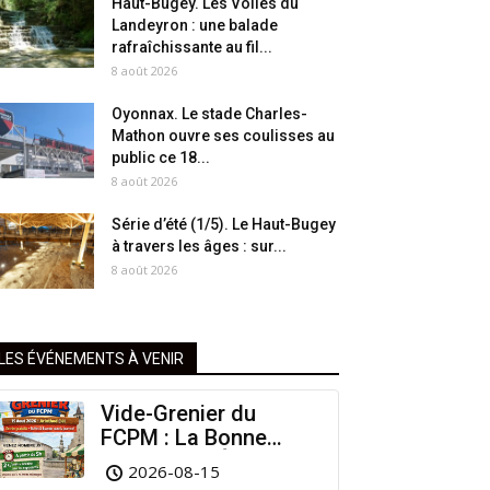
Haut-Bugey. Les Voiles du
Landeyron : une balade
rafraîchissante au fil...
8 août 2026
Oyonnax. Le stade Charles-
Mathon ouvre ses coulisses au
public ce 18...
8 août 2026
Série d’été (1/5). Le Haut-Bugey
à travers les âges : sur...
8 août 2026
LES ÉVÉNEMENTS À VENIR
Vide-Grenier du
FCPM : La Bonne
Affaire de l’Été à
2026-08-15
Arinthod !