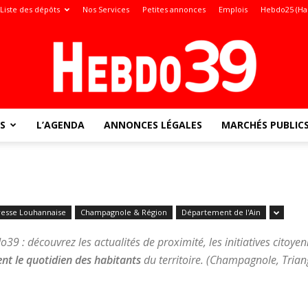
Liste des dépôts
Nos Services
Petites annonces
Emplois
Hebdo25 (Ha
S
L’AGENDA
ANNONCES LÉGALES
MARCHÉS PUBLIC
Jura
resse Louhannaise
Champagnole & Région
Département de l'Ain
:
39 : découvrez les actualités de proximité, les initiatives citoye
nt le quotidien des habitants
du territoire. (Champagnole, Triang