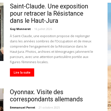
Saint-Claude. Une exposition
toute
pour retracer la Résistance
dans le Haut-Jura
Guy Monneret
-
16 juillet 2026
À Saint-Claude, une exposition propose de replonger
l'info
dans les années sombres de l’Occupation et de mieux
comprendre l’engagement de la Résistance dans le
Haut-Jura. Photos, archives et témoignages jalonnent le
parcours, avec une attention particulière portée aux
figures féminines locales.
locale
Lire la suite
Oyonnax. Visite des
correspondants allemands
–
Emmanuel Perret
-
21 octobre 2025