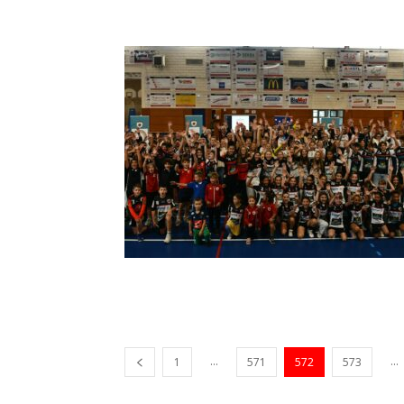
...
...
1
571
572
573