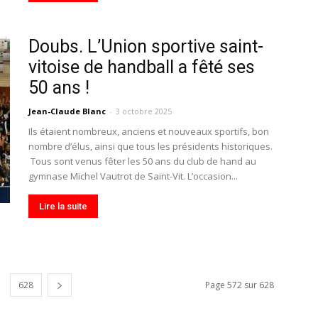
Doubs. L’Union sportive saint-
vitoise de handball a fêté ses
50 ans !
Jean-Claude Blanc
-
3 octobre 2025
Ils étaient nombreux, anciens et nouveaux sportifs, bon
nombre d’élus, ainsi que tous les présidents historiques.
Tous sont venus fêter les 50 ans du club de hand au
gymnase Michel Vautrot de Saint-Vit. L’occasion...
Lire la suite
628
Page 572 sur 628