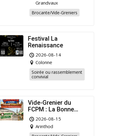
Grandvaux
Brocante/Vide-Greniers
Festival La
Renaissance
2026-08-14
Colonne
Soirée ou rassemblement
convivial
Vide-Grenier du
FCPM : La Bonne
Affaire de l’Été à
2026-08-15
Arinthod !
Arinthod