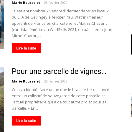
Marie Rousselet
-
28 février 2022
Ils étaient nombreux vendredi dernier dans les locaux
du CFA de Gevingey à féliciter Paul Watrin (meilleur
apprenti de France en charcuterie) et Mathis Chavant
(candidat émérite au WorlSkills 2021, en pâtisserie). Jean-
Michel Charnu,...
Lire la suite
Pour une parcelle de vignes…
Marie Rousselet
-
28 février 2022
Cela va bientôt faire un an que le bras de fer est lancé
entre un collectif de sauvegarde de cette parcelle et
l’actuel propriétaire qui a de tout autre projet pour sa
parcelle. « En...
Lire la suite