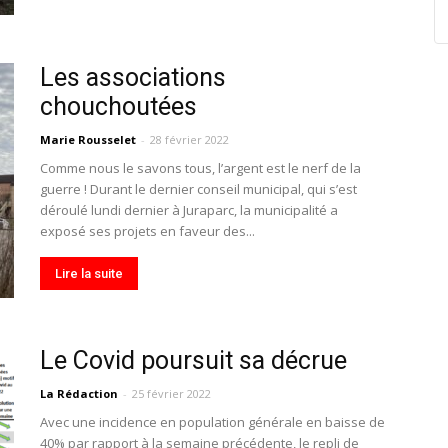
Les associations
chouchoutées
Marie Rousselet
-
28 février 2022
Comme nous le savons tous, l’argent est le nerf de la
guerre ! Durant le dernier conseil municipal, qui s’est
déroulé lundi dernier à Juraparc, la municipalité a
exposé ses projets en faveur des...
Lire la suite
Le Covid poursuit sa décrue
La Rédaction
-
25 février 2022
Avec une incidence en population générale en baisse de
40% par rapport à la semaine précédente, le repli de