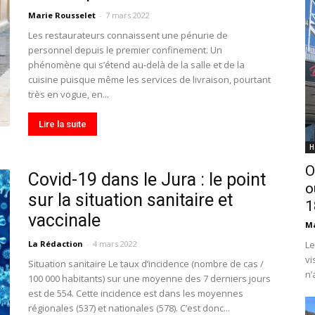
Marie Rousselet
-
7 mars 2022
Les restaurateurs connaissent une pénurie de
personnel depuis le premier confinement. Un
phénomène qui s’étend au-delà de la salle et de la
cuisine puisque même les services de livraison, pourtant
très en vogue, en...
Lire la suite
H
O
Covid-19 dans le Jura : le point
o
sur la situation sanitaire et
1
vaccinale
Ma
La Rédaction
-
4 mars 2022
Le
vi
Situation sanitaire Le taux d’incidence (nombre de cas /
n’
100 000 habitants) sur une moyenne des 7 derniers jours
est de 554. Cette incidence est dans les moyennes
régionales (537) et nationales (578). C’est donc...