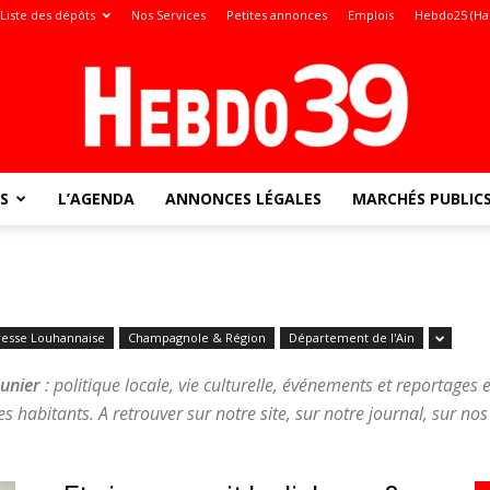
Liste des dépôts
Nos Services
Petites annonces
Emplois
Hebdo25 (Ha
S
L’AGENDA
ANNONCES LÉGALES
MARCHÉS PUBLIC
Jura
resse Louhannaise
Champagnole & Région
Département de l'Ain
:
aunier
: politique locale, vie culturelle, événements et reportages
es habitants. A retrouver sur notre site, sur notre journal, sur no