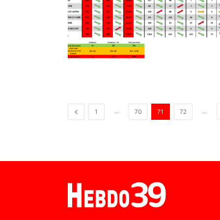
...
...
1
70
71
72