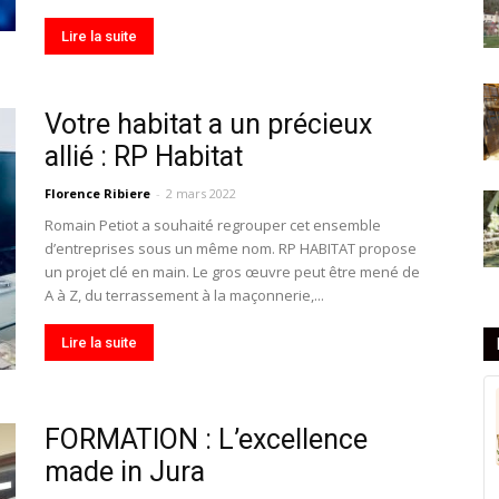
Lire la suite
Votre habitat a un précieux
allié : RP Habitat
Florence Ribiere
-
2 mars 2022
Romain Petiot a souhaité regrouper cet ensemble
d’entreprises sous un même nom. RP HABITAT propose
un projet clé en main. Le gros œuvre peut être mené de
A à Z, du terrassement à la maçonnerie,...
Lire la suite
FORMATION : L’excellence
made in Jura