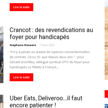
Lire la suite
Hebdo39
Crancot : des revendications au
foyer pour handicapés
Stephane Hovaere
-
7 mars 2022
"Il n'y a jamais eu autant de ruptures conventionnelles
de contrats -24 ou 25- que depuis deux ans " : pour
Gérald Grosfilley, délégué syndical CFTC du foyer pour
handicapés La Tillette à Crançot,...
Lire la suite
Uber Eats, Deliveroo…il faut
encore patienter !