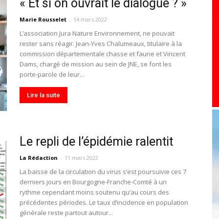
« Et si on ouvrait le dialogue ? »
toute
Marie Rousselet
-
14 mars 2022
L’association Jura Nature Environnement, ne pouvait
rester sans réagir. Jean-Yves Chalumeaux, titulaire à la
commission départementale chasse et faune et Vincent
Dams, chargé de mission au sein de JNE, se font les
l'info
porte-parole de leur...
Lire la suite
locale
Le repli de l’épidémie ralentit
La Rédaction
-
11 mars 2022
La baisse de la circulation du virus s’est poursuivie ces 7
derniers jours en Bourgogne-Franche-Comté à un
rythme cependant moins soutenu qu’au cours des
–
précédentes périodes. Le taux d’incidence en population
générale reste partout autour...