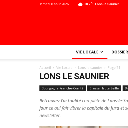
C
samedi 8 août 2026
28.2
Lons-le-Saunier
VIE LOCALE
DOSSIER
Accueil
Vie Locale
Lons le saunier
Page 71
LONS LE SAUNIER
Bourgogne Franche-Comté
Bresse Haute Seille
B
Retrouvez l’actualité
complète
de Lons-le-S
jour
ce qui fait vibrer la
capitale du Jura
et s
newsletter.