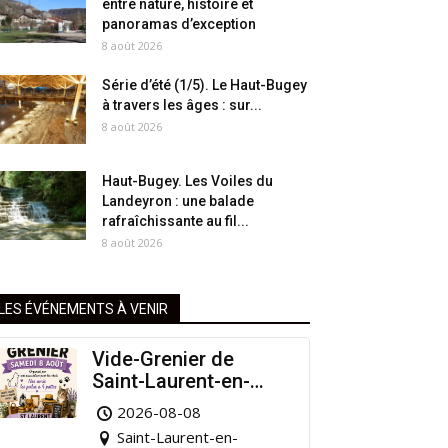
entre nature, histoire et
panoramas d’exception
8 août 2026
Série d’été (1/5). Le Haut-Bugey
à travers les âges : sur...
8 août 2026
Haut-Bugey. Les Voiles du
Landeyron : une balade
rafraîchissante au fil...
8 août 2026
LES ÉVÉNEMENTS À VENIR
Vide-Grenier de
Saint-Laurent-en-
Grandvaux : Venez
2026-08-08
chiner pour la bonne
Saint-Laurent-en-
cause !