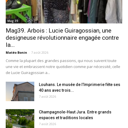
Mag 39
Mag39. Arbois : Lucie Guiragossian, une
designeuse révolutionnaire engagée contre
la...
Matéo Bonin
-
7 août 2026
Comme la plupart des grandes passions, qui nous suivent toute
une vie et embrassent notre quotidien comme par nécessité, celle
de Lucie Guiragossian a...
Louhans. Le musée de l’Imprimerie fête ses
40 ans avec trois...
7 août 2026
Champagnole-Haut Jura. Entre grands
espaces et traditions locales
7 août 2026