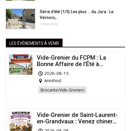
Série d’été (1/5) Les plus … du Jura : Le
Vernois,...
7 août 2026
LES ÉVÉNEMENTS À VENIR
Vide-Grenier du FCPM : La
Bonne Affaire de l’Été à
Arinthod !
2026-08-15
Arinthod
Brocante/Vide-Greniers
Vide-Grenier de Saint-Laurent-
en-Grandvaux : Venez chiner
pour la bonne cause !
2026-08-08