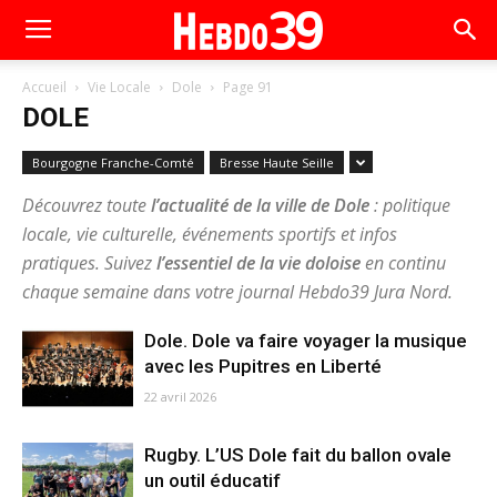
Accueil
Vie Locale
Dole
Page 91
DOLE
Bourgogne Franche-Comté
Bresse Haute Seille
Découvrez toute
l’actualité de la ville de Dole
: politique
locale, vie culturelle, événements sportifs et infos
pratiques. Suivez
l’essentiel de la vie doloise
en continu
chaque semaine dans votre journal Hebdo39 Jura Nord.
Dole. Dole va faire voyager la musique
avec les Pupitres en Liberté
22 avril 2026
Rugby. L’US Dole fait du ballon ovale
un outil éducatif