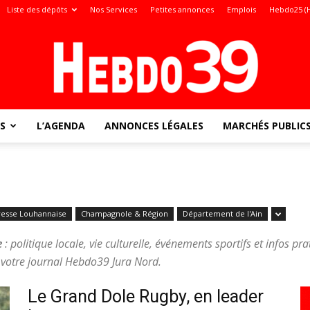
Liste des dépôts
Nos Services
Petites annonces
Emplois
Hebdo25 (
S
L’AGENDA
ANNONCES LÉGALES
MARCHÉS PUBLIC
Jura
resse Louhannaise
Champagnole & Région
Département de l'Ain
:
e
: politique locale, vie culturelle, événements sportifs et infos pr
votre journal Hebdo39 Jura Nord.
Le Grand Dole Rugby, en leader