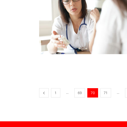
...
...
1
69
70
71