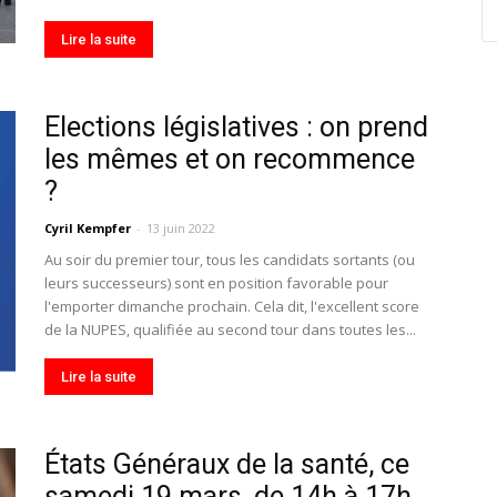
Lire la suite
Elections législatives : on prend
les mêmes et on recommence
?
Cyril Kempfer
-
13 juin 2022
Au soir du premier tour, tous les candidats sortants (ou
leurs successeurs) sont en position favorable pour
l'emporter dimanche prochain. Cela dit, l'excellent score
de la NUPES, qualifiée au second tour dans toutes les...
Lire la suite
États Généraux de la santé, ce
samedi 19 mars, de 14h à 17h