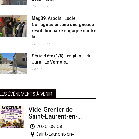
7 août 2026
Mag39. Arbois : Lucie
Guiragossian, une designeuse
révolutionnaire engagée contre
la...
7 août 2026
Série d’été (1/5) Les plus … du
Jura : Le Vernois,...
7 août 2026
LES ÉVÉNEMENTS À VENIR
Vide-Grenier de
Saint-Laurent-en-
Grandvaux : Venez
2026-08-08
chiner pour la bonne
Saint-Laurent-en-
cause !