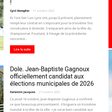
!
toute
Cyril Kempfer
-
11 octobre 2023
Ils l'ont fait ! Les Lynx ont, jusqu'à présent, pleinement
rempli leur contrat en s'imposant pour la troisième fois
consécutive à domicile. S'emparant ainsi de la tête du
championnat. Pourtant, à l'image de la précédente
l'info
rencontre...
Lire la suite
Dole. Jean-Baptiste Gagnoux
locale
officiellement candidat aux
élections municipales de 2026
Valentin Jacques
-
27 octobre 2025
Ce jeudi 16 octobre, Jean-Baptiste Gagnoux a confirmé
–
ce que beaucoup pressentaient : il briguera un troisième
mandat à la tête de la ville. « Je serai bien candidat aux