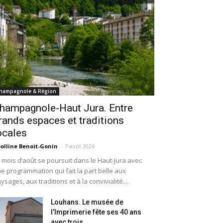
hampagnole & Région
hampagnole-Haut Jura. Entre
rands espaces et traditions
ocales
olline Benoit-Gonin
-
7 août 2026
 mois d’août se poursuit dans le Haut-Jura avec
e programmation qui fait la part belle aux
ysages, aux traditions et à la convivialité....
Louhans. Le musée de
l’Imprimerie fête ses 40 ans
avec trois...