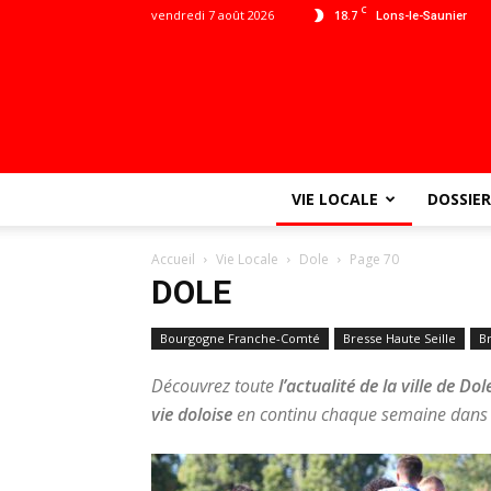
C
vendredi 7 août 2026
18.7
Lons-le-Saunier
VIE LOCALE
DOSSIER
Accueil
Vie Locale
Dole
Page 70
DOLE
Bourgogne Franche-Comté
Bresse Haute Seille
B
Découvrez toute
l’actualité de la ville de Dol
vie doloise
en continu chaque semaine dans 