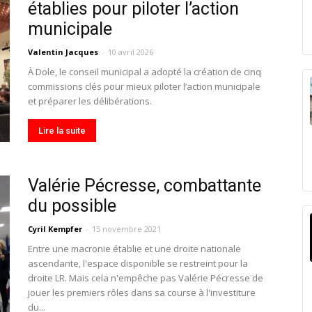
établies pour piloter l’action
municipale
Valentin Jacques
-
10 avril 2026
À Dole, le conseil municipal a adopté la création de cinq
commissions clés pour mieux piloter l’action municipale
et préparer les délibérations.
Lire la suite
Valérie Pécresse, combattante
du possible
Cyril Kempfer
-
15 novembre 2021
Entre une macronie établie et une droite nationale
ascendante, l'espace disponible se restreint pour la
droite LR. Mais cela n'empêche pas Valérie Pécresse de
jouer les premiers rôles dans sa course à l'investiture
du...