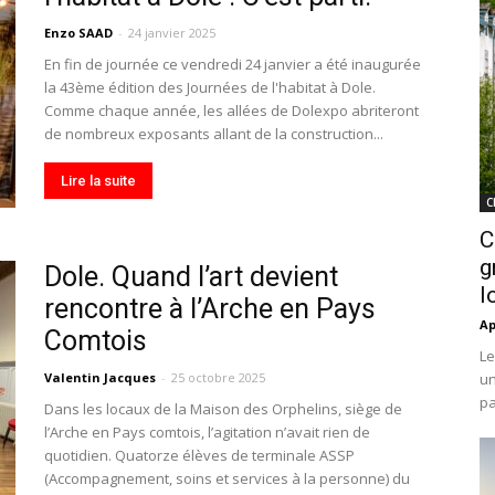
Enzo SAAD
-
24 janvier 2025
En fin de journée ce vendredi 24 janvier a été inaugurée
la 43ème édition des Journées de l'habitat à Dole.
Comme chaque année, les allées de Dolexpo abriteront
de nombreux exposants allant de la construction...
Lire la suite
C
C
g
Dole. Quand l’art devient
l
rencontre à l’Arche en Pays
Ap
Comtois
Le
Valentin Jacques
-
25 octobre 2025
un
pa
Dans les locaux de la Maison des Orphelins, siège de
l’Arche en Pays comtois, l’agitation n’avait rien de
quotidien. Quatorze élèves de terminale ASSP
(Accompagnement, soins et services à la personne) du