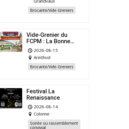
Grandvaux
Brocante/Vide-Greniers
Vide-Grenier du
FCPM : La Bonne
Affaire de l’Été à
2026-08-15
Arinthod !
Arinthod
Brocante/Vide-Greniers
Festival La
Renaissance
2026-08-14
Colonne
Soirée ou rassemblement
convivial