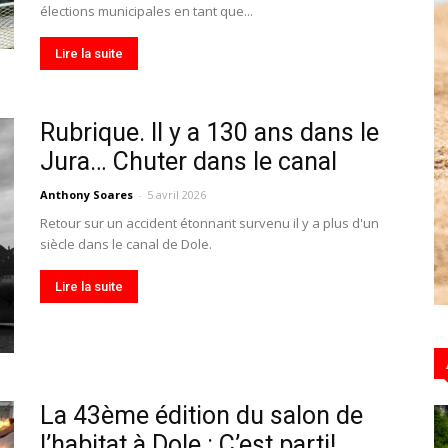
élections municipales en tant que...
Lire la suite
Hebdo39
Rubrique. Il y a 130 ans dans le
Jura… Chuter dans le canal
Anthony Soares
-
5 avril 2026
Retour sur un accident étonnant survenu il y a plus d'un
siècle dans le canal de Dole.
Lire la suite
La 43ème édition du salon de
l’habitat à Dole : C’est parti!