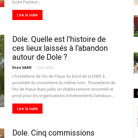
lycée Pasteur...
Lire la suite
Dole. Quelle est l’histoire de
ces lieux laissés à l’abandon
autour de Dole ?
Enzo SAAD
-
7 juin 2025
L’hostellerie de l’As de Pique Au bord de la D905 à
proximité du croisement du même nom , l’hostellerie de
l’As de Pique étais jadis un établissement renommé et
prisé pour les organisations d'évènements familiaux...
Lire la suite
Dole. Cinq commissions