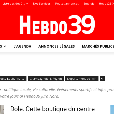
Liste des dépôts
Nos Services
Petites annonces
Emplois
Hebdo25 (
S
L’AGENDA
ANNONCES LÉGALES
MARCHÉS PUBLIC
Jura
resse Louhannaise
Champagnole & Région
Département de l'Ain
:
e
: politique locale, vie culturelle, événements sportifs et infos pr
votre journal Hebdo39 Jura Nord.
Dole. Cette boutique du centre