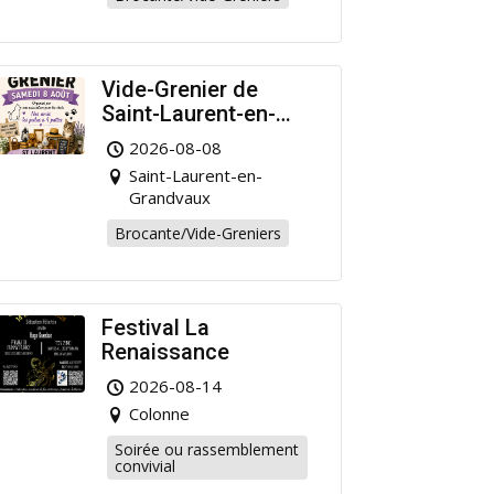
Vide-Grenier de
Saint-Laurent-en-
Grandvaux : Venez
2026-08-08
chiner pour la bonne
Saint-Laurent-en-
cause !
Grandvaux
Brocante/Vide-Greniers
Festival La
Renaissance
2026-08-14
Colonne
Soirée ou rassemblement
convivial