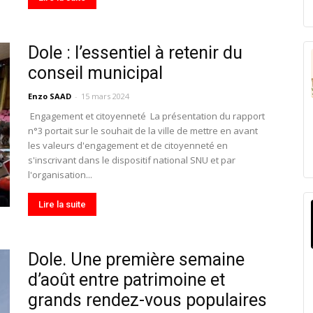
Dole : l’essentiel à retenir du
conseil municipal
Enzo SAAD
-
15 mars 2024
Engagement et citoyenneté La présentation du rapport
n°3 portait sur le souhait de la ville de mettre en avant
les valeurs d'engagement et de citoyenneté en
s'inscrivant dans le dispositif national SNU et par
l'organisation...
Lire la suite
Dole. Une première semaine
d’août entre patrimoine et
grands rendez-vous populaires