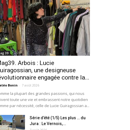
ag 39
ag39. Arbois : Lucie
uiragossian, une designeuse
évolutionnaire engagée contre la...
téo Bonin
-
7 août 2026
mme la plupart des grandes passions, qui nous
ivent toute une vie et embrassent notre quotidien
mme par nécessité, celle de Lucie Guiragossian a...
Série d’été (1/5) Les plus … du
Jura : Le Vernois,...
7 août 2026