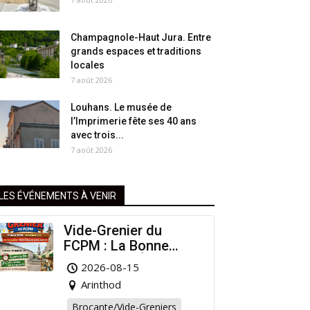
Champagnole-Haut Jura. Entre
grands espaces et traditions
locales
7 août 2026
Louhans. Le musée de
l’Imprimerie fête ses 40 ans
avec trois...
7 août 2026
LES ÉVÉNEMENTS À VENIR
Vide-Grenier du
FCPM : La Bonne
Affaire de l’Été à
2026-08-15
Arinthod !
Arinthod
Brocante/Vide-Greniers