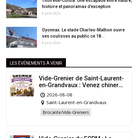
Thoirette-Coisia. Une escapade entre nature,
histoire et panoramas d’exception
8 août 2026
Oyonnax. Le stade Charles-Mathon ouvre
ses coulisses au public ce 18...
8 août 2026
LES ÉVÉNEMENTS À VENIR
Vide-Grenier de Saint-Laurent-
en-Grandvaux : Venez chiner
pour la bonne cause !
2026-08-08
Saint-Laurent-en-Grandvaux
Brocante/Vide-Greniers