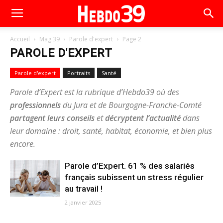
Accueil
Mag 39
Parole d'expert
Page 2
PAROLE D'EXPERT
Parole d'expert
Portraits
Santé
Parole d’Expert est la rubrique d’Hebdo39 où des
professionnels
du Jura et de Bourgogne-Franche-Comté
partagent leurs conseils
et
décryptent l’actualité
dans
leur domaine : droit, santé, habitat, économie, et bien plus
encore.
Parole d’Expert. 61 % des salariés
français subissent un stress régulier
au travail !
2 janvier 2025