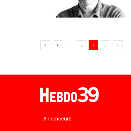
...
1
6
7
8