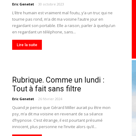
Eric Genetet
-
30 octobre 2023
toute
L’être humain est vraiment mal foutu, y’a un truc qui ne
tourne pas rond, m’a dit ma voisine l’autre jour en
regardant son portable. Elle a raison, parler à quelqu’un
en regardant un téléphone, sans...
Lire la suite
l'info
Rubrique. Comme un lundi :
locale
Tout à fait sans filtre
Eric Genetet
-
26 février 2024
Quand je pense que Gérard Miller aurait pu être mon
psy, m’a dit ma voisine en revenant de sa séance
d’hypnose. C’est étrange, il est pourtant présumé
–
innocent, plus personne ne l’invite alors qu’il...