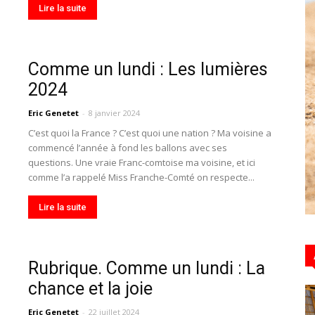
Lire la suite
Comme un lundi : Les lumières
Hebdo39
2024
Eric Genetet
-
8 janvier 2024
C’est quoi la France ? C’est quoi une nation ? Ma voisine a
commencé l’année à fond les ballons avec ses
questions. Une vraie Franc-comtoise ma voisine, et ici
comme l’a rappelé Miss Franche-Comté on respecte...
Lire la suite
Rubrique. Comme un lundi : La
chance et la joie
Eric Genetet
-
22 juillet 2024