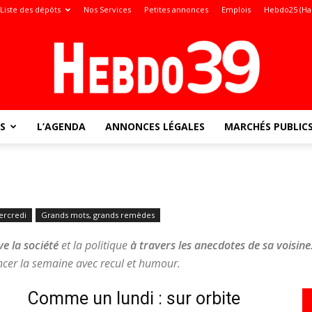
Liste des dépôts
Nos Services
Petites annonces
Emplois
Hebdo25 (Ha
S
L’AGENDA
ANNONCES LÉGALES
MARCHÉS PUBLIC
Jura
rcredi
Grands mots, grands remèdes
:
e la société
et la politique
à travers les anecdotes de sa voisine
cer la semaine avec recul et humour.
Comme un lundi : sur orbite