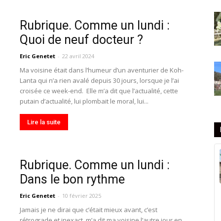
Rubrique. Comme un lundi :
Quoi de neuf docteur ?
Eric Genetet
-
22 avril 2024
Ma voisine était dans l’humeur d’un aventurier de Koh-
Lanta qui n’a rien avalé depuis 30 jours, lorsque je l’ai
croisée ce week-end. Elle m’a dit que l’actualité, cette
putain d’actualité, lui plombait le moral, lui...
Lire la suite
Rubrique. Comme un lundi :
Dans le bon rythme
Eric Genetet
-
10 février 2025
Jamais je ne dirai que c’était mieux avant, c’est
rétrograde et inexact, m’a dit ma voisine l’autre jour en