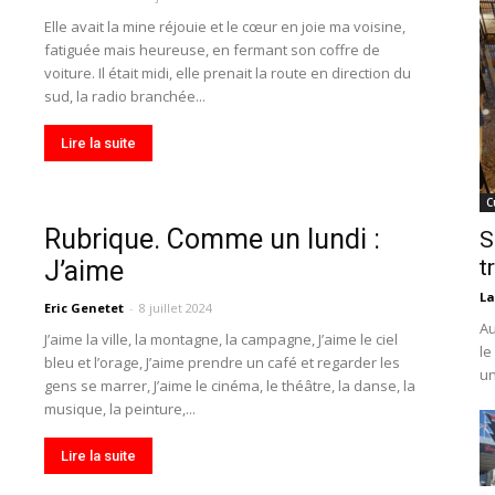
Elle avait la mine réjouie et le cœur en joie ma voisine,
fatiguée mais heureuse, en fermant son coffre de
voiture. Il était midi, elle prenait la route en direction du
sud, la radio branchée...
Lire la suite
C
Rubrique. Comme un lundi :
S
t
J’aime
La
Eric Genetet
-
8 juillet 2024
Au
J’aime la ville, la montagne, la campagne, J’aime le ciel
le
bleu et l’orage, J’aime prendre un café et regarder les
un
gens se marrer, J’aime le cinéma, le théâtre, la danse, la
musique, la peinture,...
Lire la suite