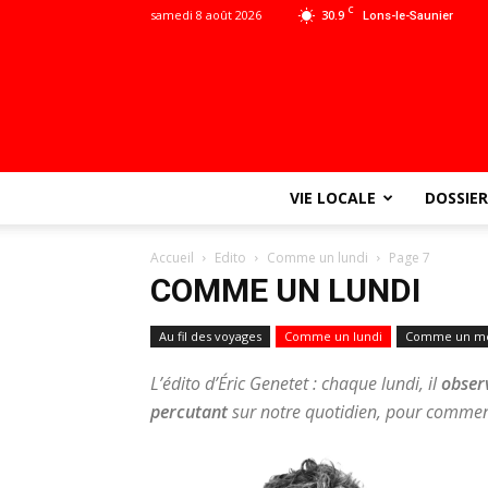
C
samedi 8 août 2026
30.9
Lons-le-Saunier
VIE LOCALE
DOSSIER
Accueil
Edito
Comme un lundi
Page 7
COMME UN LUNDI
Au fil des voyages
Comme un lundi
Comme un me
L’édito d’Éric Genetet : chaque lundi, il
observ
percutant
sur notre quotidien, pour commen