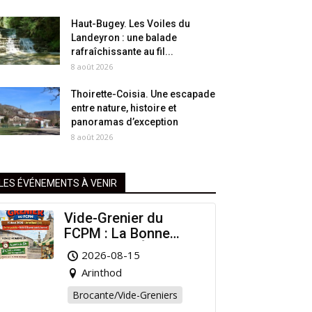
Haut-Bugey. Les Voiles du
Landeyron : une balade
rafraîchissante au fil...
8 août 2026
Thoirette-Coisia. Une escapade
entre nature, histoire et
panoramas d’exception
8 août 2026
LES ÉVÉNEMENTS À VENIR
Vide-Grenier du
FCPM : La Bonne
Affaire de l’Été à
2026-08-15
Arinthod !
Arinthod
Brocante/Vide-Greniers