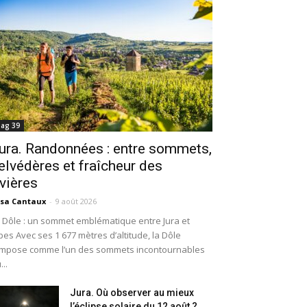
ag 39
ura. Randonnées : entre sommets,
elvédères et fraîcheur des
ivières
isa Cantaux
-
9 août 2026
 Dôle : un sommet emblématique entre Jura et
pes Avec ses 1 677 mètres d’altitude, la Dôle
impose comme l’un des sommets incontournables
...
Jura. Où observer au mieux
l’éclipse solaire du 12 août ?