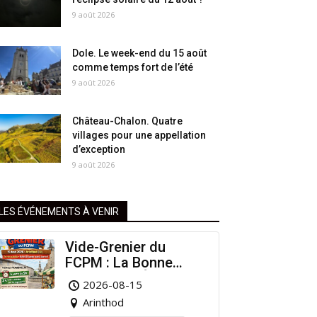
9 août 2026
Dole. Le week-end du 15 août
comme temps fort de l’été
9 août 2026
Château-Chalon. Quatre
villages pour une appellation
d’exception
9 août 2026
LES ÉVÉNEMENTS À VENIR
Vide-Grenier du
FCPM : La Bonne
Affaire de l’Été à
2026-08-15
Arinthod !
Arinthod