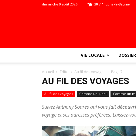
C
dimanche 9 août 2026
30.7
Lons-le-Saunier
VIE LOCALE
DOSSIER
Accueil
Edito
Au fil des voyages
Page 7
AU FIL DES VOYAGES
Au fil des voyages
Comme un lundi
Comme un me
Suivez
Anthony Soares
qui vous fait
découvri
voyage et ses adresses préférées. Laissez-vo