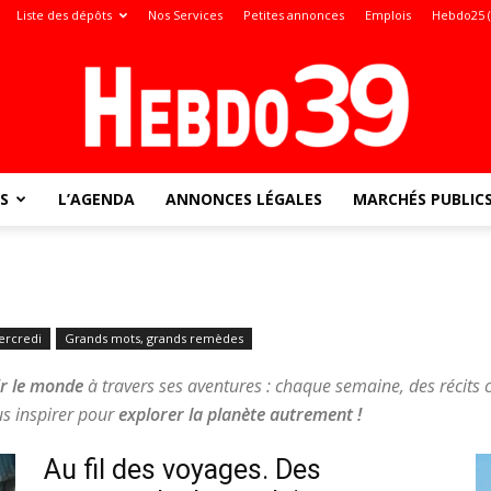
Liste des dépôts
Nos Services
Petites annonces
Emplois
Hebdo25 
S
L’AGENDA
ANNONCES LÉGALES
MARCHÉS PUBLIC
Jura
rcredi
Grands mots, grands remèdes
:
r le monde
à travers ses aventures : chaque semaine, des récits 
us inspirer pour
explorer la planète autrement
!
Au fil des voyages. Des