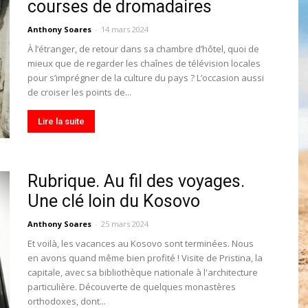
courses de dromadaires
toute
Anthony Soares
-
14 mars 2024
À l’étranger, de retour dans sa chambre d’hôtel, quoi de
mieux que de regarder les chaînes de télévision locales
pour s’imprégner de la culture du pays ? L’occasion aussi
de croiser les points de...
l'info
Lire la suite
Rubrique. Au fil des voyages.
locale
Une clé loin du Kosovo
Anthony Soares
-
25 mars 2024
Et voilà, les vacances au Kosovo sont terminées. Nous
en avons quand même bien profité ! Visite de Pristina, la
capitale, avec sa bibliothèque nationale à l'architecture
–
particulière. Découverte de quelques monastères
orthodoxes, dont...