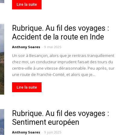
Lire la suite
Rubrique. Au fil des voyages :
Accident de la route en Inde
Anthony Soares
-
9 mai 2025
Un soir à Besançon, alors que je rentrais tranquillement
chez moi, un conducteur imprudent faisait des tours du
centre-ville à une vitesse déraisonnable. Peu après, sur
une route de Franche-Comté, et alors que je...
Lire la suite
Rubrique. Au fil des voyages :
Sentiment européen
Anthony Soares
-
9 juin 2025