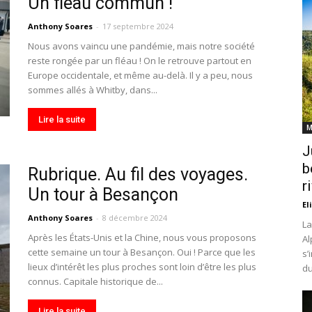
Un fléau commun !
Anthony Soares
-
17 septembre 2024
Nous avons vaincu une pandémie, mais notre société
reste rongée par un fléau ! On le retrouve partout en
Europe occidentale, et même au-delà. Il y a peu, nous
sommes allés à Whitby, dans...
Lire la suite
M
J
b
Rubrique. Au fil des voyages.
r
Un tour à Besançon
El
Anthony Soares
-
8 décembre 2024
La
Après les États-Unis et la Chine, nous vous proposons
Al
cette semaine un tour à Besançon. Oui ! Parce que les
s’
lieux d’intérêt les plus proches sont loin d’être les plus
du
connus. Capitale historique de...
Lire la suite