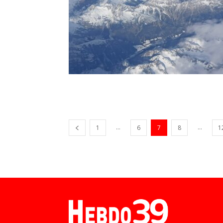
...
...
1
6
7
8
1