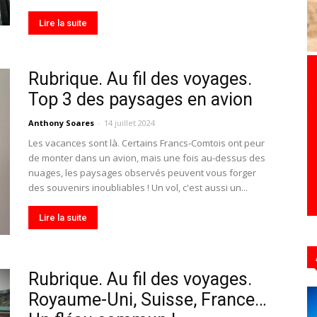
Lire la suite
Hebdo39
Rubrique. Au fil des voyages.
Top 3 des paysages en avion
Anthony Soares
-
14 juillet 2024
Les vacances sont là. Certains Francs-Comtois ont peur
de monter dans un avion, mais une fois au-dessus des
nuages, les paysages observés peuvent vous forger
des souvenirs inoubliables ! Un vol, c'est aussi un...
Lire la suite
Rubrique. Au fil des voyages.
Royaume-Uni, Suisse, France…