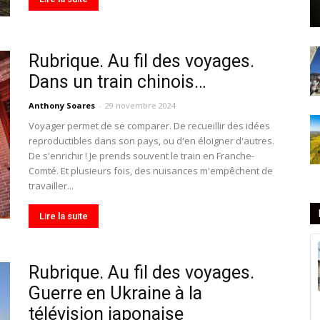
Rubrique. Au fil des voyages.
Dans un train chinois…
Anthony Soares
-
29 novembre 2024
Voyager permet de se comparer. De recueillir des idées
reproductibles dans son pays, ou d'en éloigner d'autres.
De s'enrichir ! Je prends souvent le train en Franche-
Comté. Et plusieurs fois, des nuisances m'empêchent de
travailler...
Lire la suite
Rubrique. Au fil des voyages.
Guerre en Ukraine à la
télévision japonaise